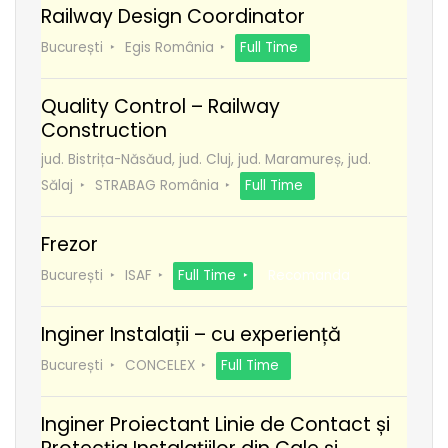
Railway Design Coordinator
București
Egis România
Full Time
Quality Control – Railway
Construction
jud. Bistrița-Năsăud, jud. Cluj, jud. Maramureș, jud.
Sălaj
STRABAG România
Full Time
Frezor
București
ISAF
Full Time
Recomanda
Inginer Instalații – cu experiență
București
CONCELEX
Full Time
Inginer Proiectant Linie de Contact și