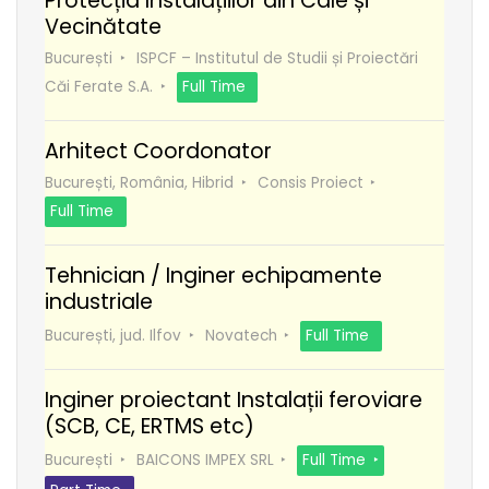
Protecția Instalațiilor din Cale și
Vecinătate
București
ISPCF – Institutul de Studii și Proiectări
Căi Ferate S.A.
Full Time
Arhitect Coordonator
București, România, Hibrid
Consis Proiect
Full Time
Tehnician / Inginer echipamente
industriale
București, jud. Ilfov
Novatech
Full Time
Inginer proiectant Instalații feroviare
(SCB, CE, ERTMS etc)
București
BAICONS IMPEX SRL
Full Time