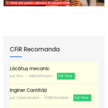
CFiR Recomanda
Lăcătuș mecanic
jud. Ilfov
HIAROM Invest
Full Time
Inginer Cantități
jud. Caraș Severin
PORR România
Full Time