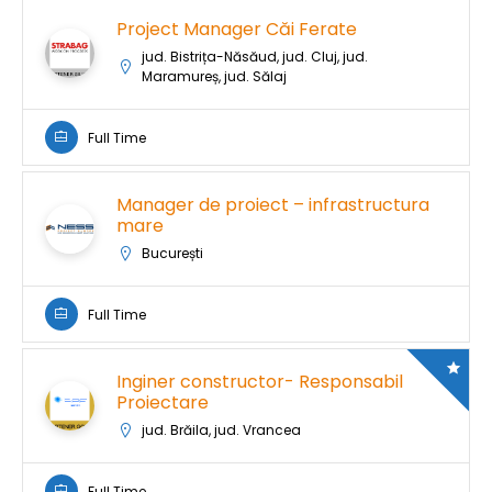
Project Manager Căi Ferate
jud. Bistrița-Năsăud, jud. Cluj, jud.
Maramureș, jud. Sălaj
Full Time
Manager de proiect – infrastructura
mare
București
Full Time
Inginer constructor- Responsabil
Proiectare
jud. Brăila, jud. Vrancea
Full Time