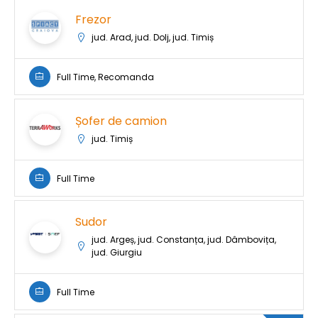
Frezor
jud. Arad, jud. Dolj, jud. Timiș
Full Time, Recomanda
Șofer de camion
jud. Timiș
Full Time
Sudor
jud. Argeș, jud. Constanța, jud. Dâmbovița,
jud. Giurgiu
Full Time