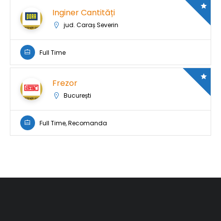
Inginer Cantități
jud. Caraș Severin
Full Time
Frezor
București
Full Time, Recomanda