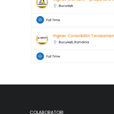
București
Full Time
Inginer Consolidări Terasame
București, România
Full Time
COLABORATORI