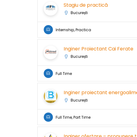
Stagiu de practică
București
Internship, Practica
Inginer Proiectant Cai Ferate
București
Full Time
Inginer proiectant energoalime
București
Full Time, Part Time
Inginer ofertare – propunere 