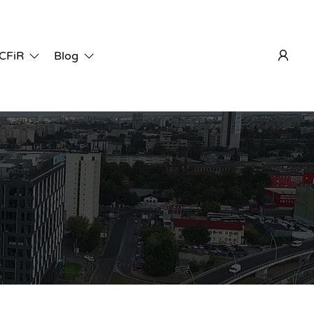
 CFiR
Blog