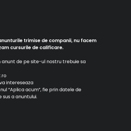
anunturile trimise de companii, nu facem
am cursurile de calificare.
un anunt de pe site-ul nostru trebuie sa
r.ro
e va intereseaza
tonul “Aplica acum”, fie prin datele de
 sus a anuntului.