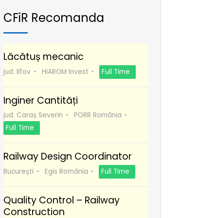
CFiR Recomanda
Lăcătuș mecanic
jud. Ilfov
HIAROM Invest
Full Time
Inginer Cantități
jud. Caraș Severin
PORR România
Full Time
Railway Design Coordinator
București
Egis România
Full Time
Quality Control – Railway
Construction