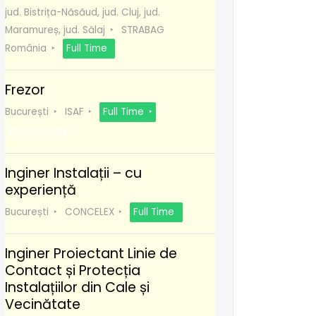
jud. Bistrița-Năsăud, jud. Cluj, jud.
Maramureș, jud. Sălaj
STRABAG
România
Full Time
Frezor
București
ISAF
Full Time
Recomanda
Inginer Instalații – cu
experiență
București
CONCELEX
Full Time
Inginer Proiectant Linie de
Contact și Protecția
Instalațiilor din Cale și
Vecinătate