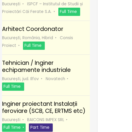
București
ISPCF – Institutul de Studii și
Proiectări Căi Ferate S.A.
Full Time
Arhitect Coordonator
București, România, Hibrid
Consis
Proiect
Full Time
Tehnician / Inginer
echipamente industriale
București, jud. Ilfov
Novatech
Full Time
Inginer proiectant Instalații
feroviare (SCB, CE, ERTMS etc)
București
BAICONS IMPEX SRL
Full Time
Part Time