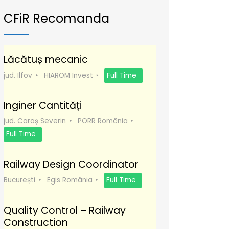
CFiR Recomanda
Lăcătuș mecanic
jud. Ilfov
HIAROM Invest
Full Time
Inginer Cantități
jud. Caraș Severin
PORR România
Full Time
Railway Design Coordinator
București
Egis România
Full Time
Quality Control – Railway
Construction