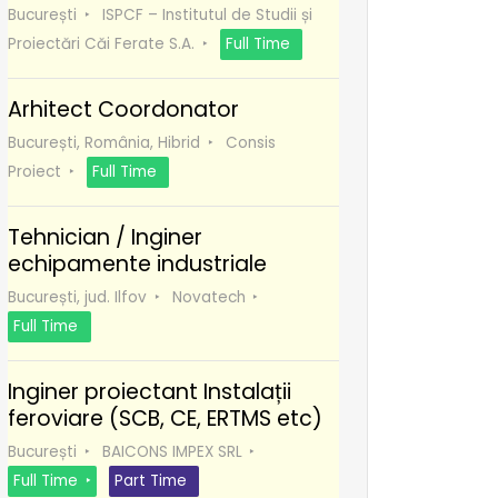
București
ISPCF – Institutul de Studii și
Proiectări Căi Ferate S.A.
Full Time
Arhitect Coordonator
București, România, Hibrid
Consis
Proiect
Full Time
Tehnician / Inginer
echipamente industriale
București, jud. Ilfov
Novatech
Full Time
Inginer proiectant Instalații
feroviare (SCB, CE, ERTMS etc)
București
BAICONS IMPEX SRL
Full Time
Part Time