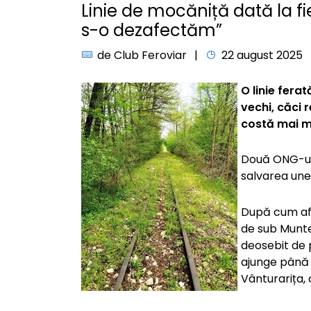
Linie de mocăniță dată la fie
s-o dezafectăm”
de
Club Feroviar
22 august 2025
O linie ferat
vechi, căci r
costă mai m
Două ONG-uri 
salvarea unei 
După cum afi
de sub Munte
deosebit de p
ajunge până l
Vânturarița, 