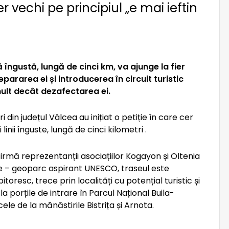
r vechi pe principiul „e mai ieftin
ă îngustă, lungă de cinci km, va ajunge la fier
epararea ei și introducerea în circuit turistic
ult decât dezafectarea ei.
din județul Vâlcea au inițiat o petiție în care cer
linii înguste, lungă de cinci kilometri .
rmă reprezentanții asociațiilor Kogayon și Oltenia
 – geoparc aspirant UNESCO, traseul este
itoresc, trece prin localități cu potențial turistic și
a porțile de intrare în Parcul Național Buila-
cele de la mănăstirile Bistrița și Arnota.