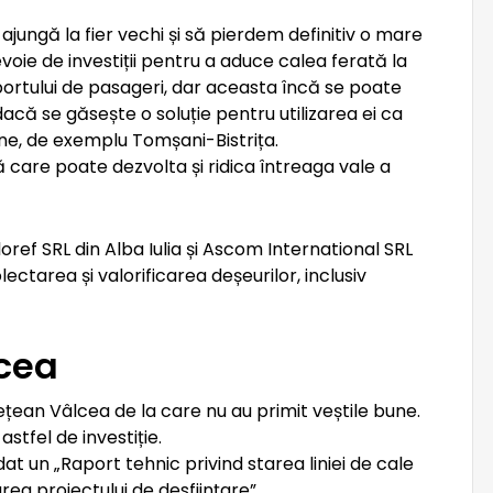
 ajungă la fier vechi și să pierdem definitiv o mare
voie de investiții pentru a aduce calea ferată la
ortului de pasageri, dar aceasta încă se poate
acă se găsește o soluție pentru utilizarea ei ca
une, de exemplu Tomșani-Bistrița.
 care poate dezvolta și ridica întreaga vale a
oref SRL din Alba Iulia și Ascom International SRL
lectarea și valorificarea deșeurilor, inclusiv
lcea
udețean Vâlcea de la care nu au primit veștile bune.
tfel de investiție.
at un „Raport tehnic privind starea liniei de cale
a proiectului de desfiinţare”.