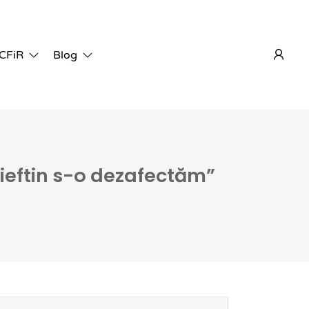
 CFiR
Blog
i ieftin s-o dezafectăm”