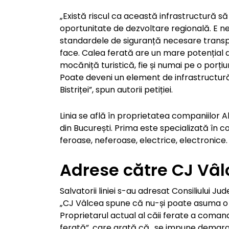
„Există riscul ca această infrastructură să
oportunitate de dezvoltare regională. E ne
standardele de siguranță necesare transp
face. Calea ferată are un mare potențial d
mocăniță turistică, fie și numai pe o porți
Poate deveni un element de infrastructură
Bistriței”, spun autorii petiției.
Linia se află în proprietatea companiilor Al
din București. Prima este specializată în co
feroase, neferoase, electrice, electronice.
Adrese către CJ Vâ
Salvatorii liniei s-au adresat Consiliului J
„CJ Vâlcea spune că nu-și poate asuma o as
Proprietarul actual al căii ferate a comand
ferată”, care arată că „se impune demarare