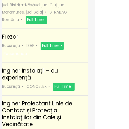
jud. Bistrița-Năsăud, jud. Cluj, jud.
Maramureș, jud. Sălaj
STRABAG
România
Full Time
Frezor
București
ISAF
Full Time
Recomanda
Inginer Instalații – cu
experiență
București
CONCELEX
Full Time
Inginer Proiectant Linie de
Contact și Protecția
Instalațiilor din Cale și
Vecinătate