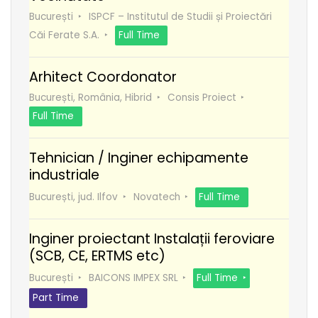
București
ISPCF – Institutul de Studii și Proiectări
Căi Ferate S.A.
Full Time
Arhitect Coordonator
București, România, Hibrid
Consis Proiect
Full Time
Tehnician / Inginer echipamente
industriale
București, jud. Ilfov
Novatech
Full Time
Inginer proiectant Instalații feroviare
(SCB, CE, ERTMS etc)
București
BAICONS IMPEX SRL
Full Time
Part Time