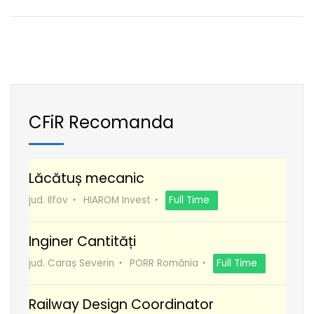
CFiR Recomanda
Lăcătuș mecanic
jud. Ilfov
HIAROM Invest
Full Time
Inginer Cantități
jud. Caraș Severin
PORR România
Full Time
Railway Design Coordinator