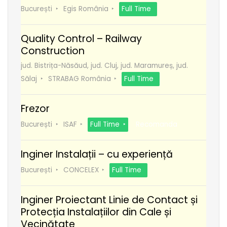
București
Egis România
Full Time
Quality Control – Railway
Construction
jud. Bistrița-Năsăud, jud. Cluj, jud. Maramureș, jud.
Sălaj
STRABAG România
Full Time
Frezor
București
ISAF
Full Time
Recomanda
Inginer Instalații – cu experiență
București
CONCELEX
Full Time
Inginer Proiectant Linie de Contact și
Protecția Instalațiilor din Cale și
Vecinătate