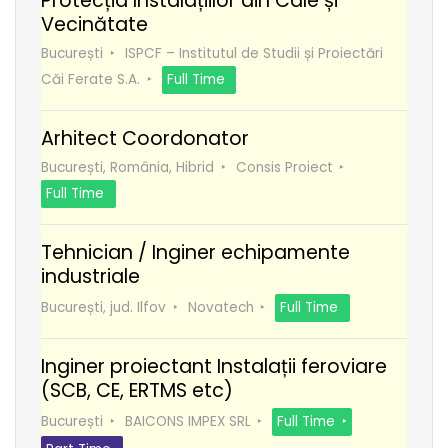
Protecția Instalațiilor din Cale și
Vecinătate
București
ISPCF – Institutul de Studii și Proiectări
Căi Ferate S.A.
Full Time
Arhitect Coordonator
București, România, Hibrid
Consis Proiect
Full Time
Tehnician / Inginer echipamente
industriale
București, jud. Ilfov
Novatech
Full Time
Inginer proiectant Instalații feroviare
(SCB, CE, ERTMS etc)
București
BAICONS IMPEX SRL
Full Time