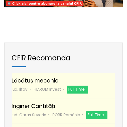
CFiR Recomanda
Lăcătuș mecanic
jud. Ilfov
HIAROM Invest
Full Time
Inginer Cantități
jud. Caraș Severin
PORR România
Full Time