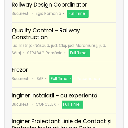
Railway Design Coordinator
București
Egis România
Full Time
Quality Control – Railway
Construction
jud. Bistrița-Năsăud, jud. Cluj, jud. Maramureș, jud.
Sălaj
STRABAG România
Full Time
Frezor
București
ISAF
Full Time
Recomanda
Inginer Instalații – cu experiență
București
CONCELEX
Full Time
Inginer Proiectant Linie de Contact și