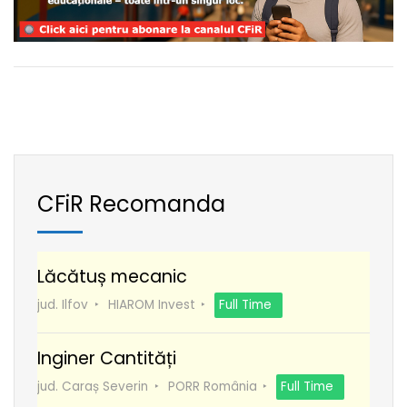
CFiR Recomanda
Lăcătuș mecanic
jud. Ilfov
HIAROM Invest
Full Time
Inginer Cantități
jud. Caraș Severin
PORR România
Full Time