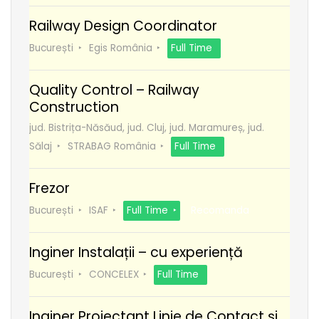
Railway Design Coordinator
București
Egis România
Full Time
Quality Control – Railway
Construction
jud. Bistrița-Năsăud, jud. Cluj, jud. Maramureș, jud.
Sălaj
STRABAG România
Full Time
Frezor
București
ISAF
Full Time
Recomanda
Inginer Instalații – cu experiență
București
CONCELEX
Full Time
Inginer Proiectant Linie de Contact și