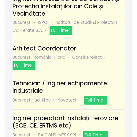
Protecția Instalațiilor din Cale și
Vecinătate
București
ISPCF – Institutul de Studii și Proiectări
Căi Ferate S.A.
Full Time
Arhitect Coordonator
București, România, Hibrid
Consis Proiect
Full Time
Tehnician / Inginer echipamente
industriale
București, jud. Ilfov
Novatech
Full Time
Inginer proiectant Instalații feroviare
(SCB, CE, ERTMS etc)
București
BAICONS IMPEX SRL
Full Time