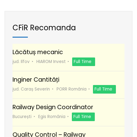
CFiR Recomanda
Lăcătuș mecanic
jud. Ilfov
HIAROM Invest
Full Time
Inginer Cantități
jud. Caraș Severin
PORR România
Full Time
Railway Design Coordinator
București
Egis România
Full Time
Quality Control – Railway