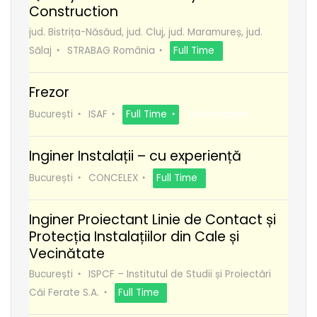
Construction
jud. Bistrița-Năsăud, jud. Cluj, jud. Maramureș, jud.
Sălaj
STRABAG România
Full Time
Frezor
București
ISAF
Full Time
Recomanda
Inginer Instalații – cu experiență
București
CONCELEX
Full Time
Inginer Proiectant Linie de Contact și
Protecția Instalațiilor din Cale și
Vecinătate
București
ISPCF – Institutul de Studii și Proiectări
Căi Ferate S.A.
Full Time