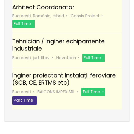
Arhitect Coordonator
București, România, Hibrid
Consis Proiect
Full Time
Tehnician / Inginer echipamente
industriale
București, jud. Ilfov
Novatech
Full Time
Inginer proiectant Instalații feroviare
(SCB, CE, ERTMS etc)
București
BAICONS IMPEX SRL
Full Time
Part Time