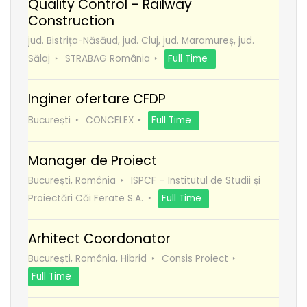
Quality Control – Railway
Construction
jud. Bistrița-Năsăud, jud. Cluj, jud. Maramureș, jud.
Sălaj
STRABAG România
Full Time
Inginer ofertare CFDP
București
CONCELEX
Full Time
Manager de Proiect
București, România
ISPCF – Institutul de Studii și
Proiectări Căi Ferate S.A.
Full Time
Arhitect Coordonator
București, România, Hibrid
Consis Proiect
Full Time