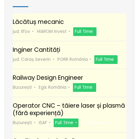
Lăcătuș mecanic
jud. Ilfov
HIAROM Invest
Full Time
Inginer Cantități
jud. Caraș Severin
PORR România
Full Time
Railway Design Engineer
București
Egis România
Full Time
Operator CNC – tăiere laser și plasmă
(fără experiență)
București
ISAF
Full Time
Recomanda