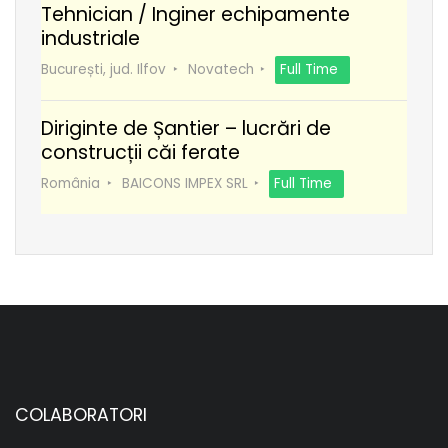
Tehnician / Inginer echipamente
industriale
București, jud. Ilfov
Novatech
Full Time
Diriginte de Șantier – lucrări de
construcții căi ferate
România
BAICONS IMPEX SRL
Full Time
COLABORATORI