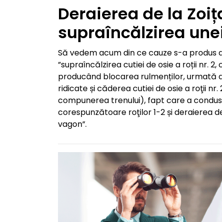
Deraierea de la Zoi
supraîncălzirea unei
Să vedem acum din ce cauze s-a produs der
”supraîncălzirea cutiei de osie a roții nr. 2
producând blocarea rulmenților, urmată de
ridicate și căderea cutiei de osie a roţii nr
compunerea trenului), fapt care a condus l
corespunzătoare roţilor 1-2 și deraierea d
vagon”.