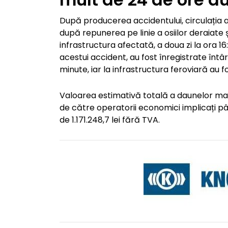
După producerea accidentului, circulația a 
după repunerea pe linie a osiilor deraiate și
infrastructura afectată, a doua zi la ora 1
acestui accident, au fost înregistrate întârz
minute, iar la infrastructura feroviară au 
Valoarea estimativă totală a daunelor ma
de către operatorii economici implicați până
de 1.171.248,7 lei fără TVA.