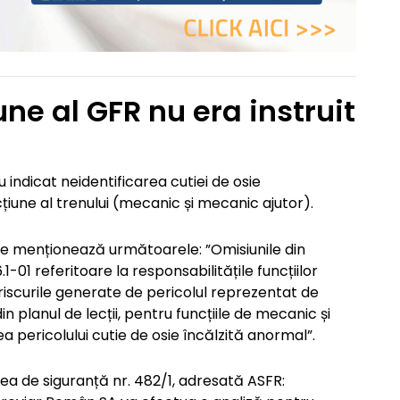
une al GFR nu era instruit
 indicat neidentificarea cutiei de osie
țiune al trenului (mecanic și mecanic ajutor).
t se menționează următoarele: ”Omisiunile din
1-01 referitoare la responsabilitățile funcțiilor
riscurile generate de pericolul reprezentat de
in planul de lecții, pentru funcțiile de mecanic și
a pericolului cutie de osie încălzită anormal”.
a de siguranță nr. 482/1, adresată ASFR: