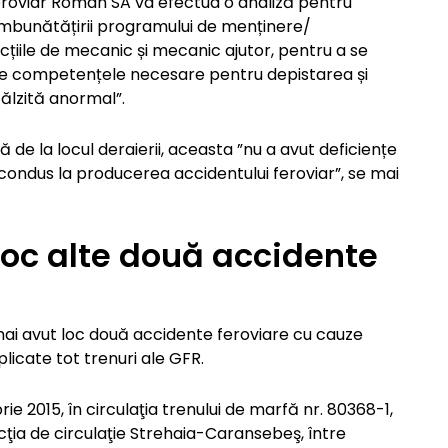
eroviar Român SA va efectua o analiză pentru
îmbunătățirii programului de menținere/
iile de mecanic și mecanic ajutor, pentru a se
ine competențele necesare pentru depistarea și
călzită anormal”.
 de la locul deraierii, aceasta ”nu a avut deficiențe
 condus la producerea accidentului feroviar”, se mai
loc alte două accidente
ai avut loc două accidente feroviare cu cauze
mplicate tot trenuri ale GFR.
e 2015, în circulaţia trenului de marfă nr. 80368-1,
cţia de circulaţie Strehaia-Caransebeş, între