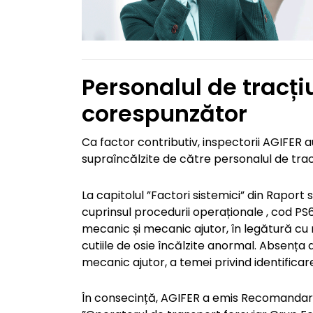
Personalul de tracți
corespunzător
Ca factor contributiv, inspectorii AGIFER au
supraîncălzite de către personalul de trac
La capitolul ”Factori sistemici” din Rapor
cuprinsul procedurii operaționale , cod PS6.
mecanic și mecanic ajutor, în legătură cu 
cutiile de osie încălzite anormal. Absența d
mecanic ajutor, a temei privind identificare
În consecință, AGIFER a emis Recomandare