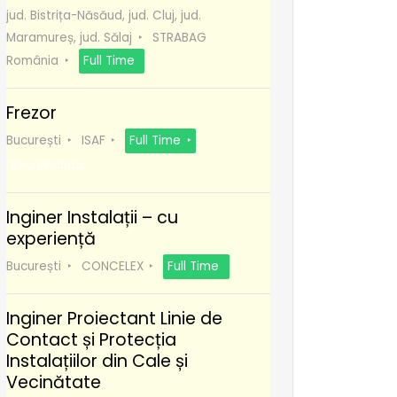
jud. Bistrița-Năsăud, jud. Cluj, jud.
Maramureș, jud. Sălaj
STRABAG
România
Full Time
Frezor
București
ISAF
Full Time
Recomanda
Inginer Instalații – cu
experiență
București
CONCELEX
Full Time
Inginer Proiectant Linie de
Contact și Protecția
Instalațiilor din Cale și
Vecinătate