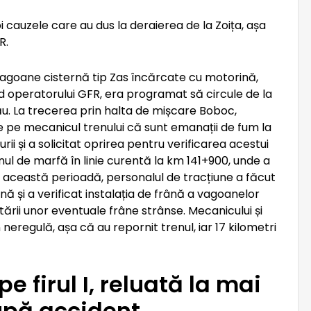
 cauzele care au dus la deraierea de la Zoița, așa
R.
vagoane cisternă tip Zas încărcate cu motorină,
 operatorului GFR, era programat să circule de la
cău. La trecerea prin halta de mișcare Boboc,
ie pe mecanicul trenului că sunt emanații de fum la
i și a solicitat oprirea pentru verificarea acestui
nul de marfă în linie curentă la km 141+900, unde a
n această perioadă, personalul de tracțiune a făcut
nă și a verificat instalația de frână a vagoanelor
ării unor eventuale frâne strânse. Mecanicului și
 neregulă, așa că au repornit trenul, iar 17 kilometri
e firul I, reluată la mai
upă accident