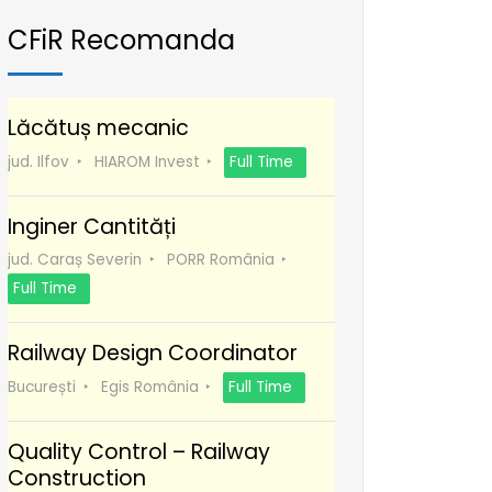
CFiR Recomanda
Lăcătuș mecanic
jud. Ilfov
HIAROM Invest
Full Time
Inginer Cantități
jud. Caraș Severin
PORR România
Full Time
Railway Design Coordinator
București
Egis România
Full Time
Quality Control – Railway
Construction