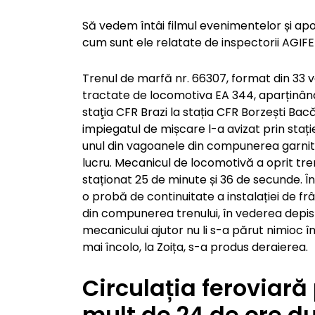
Să vedem întâi filmul evenimentelor și apoi
cum sunt ele relatate de inspectorii AGIFE
Trenul de marfă nr. 66307, format din 33 
tractate de locomotiva EA 344, aparținând
staţia CFR Brazi la stația CFR Borzești Ba
impiegatul de mișcare l-a avizat prin staț
unul din vagoanele din compunerea garnituri
lucru. Mecanicul de locomotivă a oprit tre
staționat 25 de minute și 36 de secunde. Î
o probă de continuitate a instalației de frâ
din compunerea trenului, în vederea depist
mecanicului ajutor nu li s-a părut nimioc în
mai încolo, la Zoița, s-a produs deraierea.
Circulația feroviară p
mult de 24 de ore d