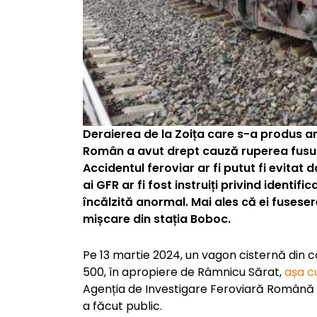
Deraierea de la Zoița care s-a produs an
Român a avut drept cauză ruperea fusului
Accidentul feroviar ar fi putut fi evitat
ai GFR ar fi fost instruiți privind identif
încălzită anormal. Mai ales că ei fusese
mișcare din stația Boboc.
Pe 13 martie 2024, un vagon cisternă din
500, în apropiere de Râmnicu Sărat,
așa c
Agenția de Investigare Feroviară Română a
a făcut public.