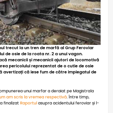
ul trecut la un tren de marfă al Grup Feroviar
 de osie de la roata nr. 2 a unui vagon.
 dacă mecanicii și mecanicii ajutori de locomotivă
icarea pericolului reprezentat de o cutie de osie
ră avertizați că iese fum de către impiegatul de
 compunerea unui marfar a deraiat pe Magistrala
um am scris la vremea respectivă
. Între timp,
 finalizat
Raportul
asupra acidentului feroviar și l-