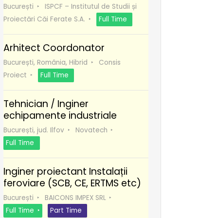
București
ISPCF – Institutul de Studii și
Proiectări Căi Ferate S.A.
Full Time
Arhitect Coordonator
București, România, Hibrid
Consis
Proiect
Full Time
Tehnician / Inginer
echipamente industriale
București, jud. Ilfov
Novatech
Full Time
Inginer proiectant Instalații
feroviare (SCB, CE, ERTMS etc)
București
BAICONS IMPEX SRL
Full Time
Part Time