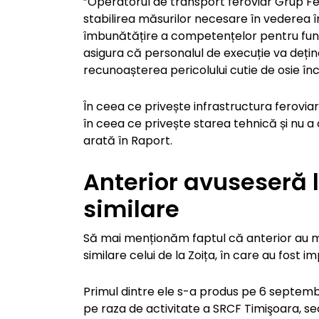
”Operatorul de transport feroviar Grup F
stabilirea măsurilor necesare în vederea 
îmbunătățire a competențelor pentru funcț
asigura că personalul de execuție va deț
recunoașterea pericolului cutie de osie în
În ceea ce privește infrastructura feroviară
în ceea ce privește starea tehnică și nu a
arată în Raport.
Anterior avuseseră 
similare
Să mai menționăm faptul că anterior au m
similare celui de la Zoița, în care au fost i
Primul dintre ele s-a produs pe 6 septembri
pe raza de activitate a SRCF Timişoara, se