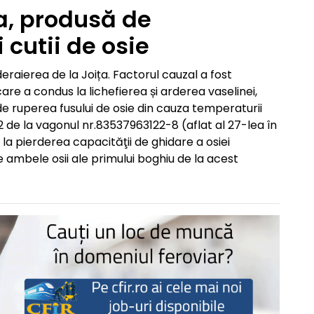
ța, produsă de
 cutii de osie
aierea de la Joița. Factorul cauzal a fost
, care a condus la lichefierea și arderea vaselinei,
 ruperea fusului de osie din cauza temperaturii
. 2 de la vagonul nr.83537963122-8 (aflat al 27-lea în
a pierderea capacităţii de ghidare a osiei
e ambele osii ale primului boghiu de la acest