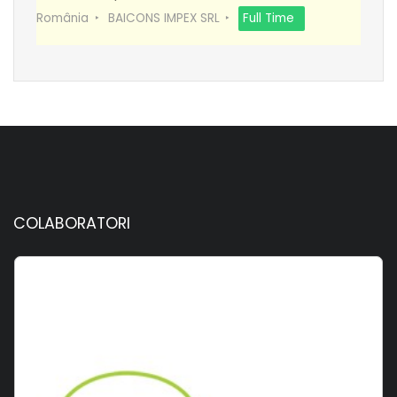
România
BAICONS IMPEX SRL
Full Time
COLABORATORI