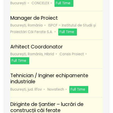
București
CONCELEX
Full Time
Manager de Proiect
București, România
ISPCF – Institutul de Studii și
Proiectări Căi Ferate S.A.
Full Time
Arhitect Coordonator
București, România, Hibrid
Consis Proiect
Full Time
Tehnician / Inginer echipamente
industriale
București, jud. Ilfov
Novatech
Full Time
Diriginte de Șantier – lucrări de
construcții căi ferate