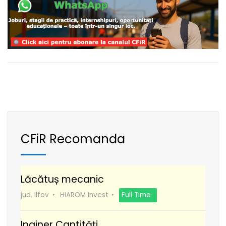
CFiR Recomanda
Lăcătuș mecanic
jud. Ilfov
HIAROM Invest
Full Time
Inginer Cantități