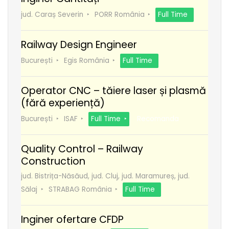
jud. Caraș Severin
PORR România
Full Time
Railway Design Engineer
București
Egis România
Full Time
Operator CNC – tăiere laser și plasmă
(fără experiență)
București
ISAF
Full Time
Recomanda
Quality Control – Railway
Construction
jud. Bistrița-Năsăud, jud. Cluj, jud. Maramureș, jud.
Sălaj
STRABAG România
Full Time
Inginer ofertare CFDP