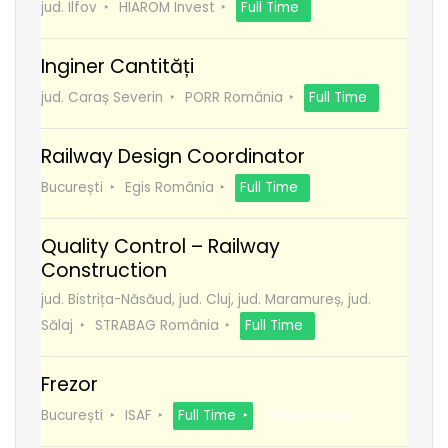
jud. Ilfov
HIAROM Invest
Full Time
Inginer Cantități
jud. Caraș Severin
PORR România
Full Time
Railway Design Coordinator
București
Egis România
Full Time
Quality Control – Railway
Construction
jud. Bistrița-Năsăud, jud. Cluj, jud. Maramureș, jud.
Sălaj
STRABAG România
Full Time
Frezor
București
ISAF
Full Time
Recomanda