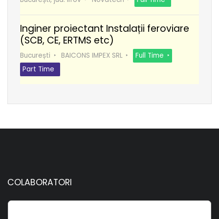
Inginer proiectant Instalații feroviare
(SCB, CE, ERTMS etc)
București
BAICONS IMPEX SRL
Full Time
Part Time
COLABORATORI