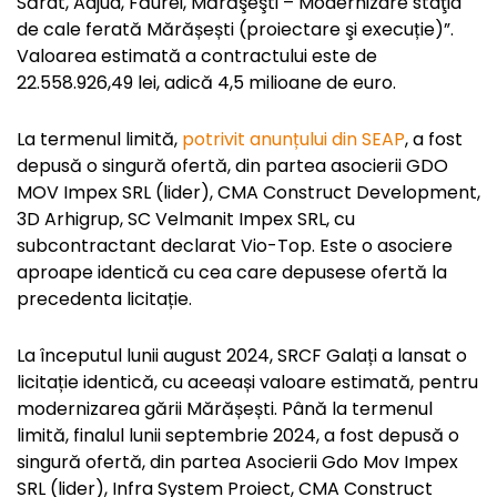
Sărat, Adjud, Făurei, Mărăşeşti – Modernizare staţia
de cale ferată Mărășești (proiectare şi execuție)”.
Valoarea estimată a contractului este de
22.558.926,49 lei, adică 4,5 milioane de euro.
La termenul limită,
potrivit anunțului din SEAP
, a fost
depusă o singură ofertă, din partea asocierii GDO
MOV Impex SRL (lider), CMA Construct Development,
3D Arhigrup, SC Velmanit Impex SRL, cu
subcontractant declarat Vio-Top. Este o asociere
aproape identică cu cea care depusese ofertă la
precedenta licitație.
La începutul lunii august 2024, SRCF Galați a lansat o
licitație identică, cu aceeași valoare estimată, pentru
modernizarea gării Mărășești. Până la termenul
limită, finalul lunii septembrie 2024, a fost depusă o
singură ofertă, din partea Asocierii Gdo Mov Impex
SRL (lider), Infra System Proiect, CMA Construct