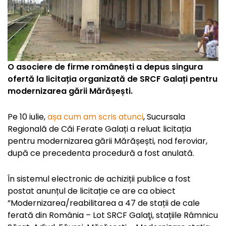
O asociere de firme românești a depus singura
ofertă la licitația organizată de SRCF Galați pentru
modernizarea gării Mărășești.
Pe 10 iulie,
așa cum am scris atunci
, Sucursala
Regională de Căi Ferate Galați a reluat licitația
pentru modernizarea gării Mărășești, nod feroviar,
după ce precedenta procedură a fost anulată.
În sistemul electronic de achiziții publice a fost
postat anunțul de licitație ce are ca obiect
”Modernizarea/reabilitarea a 47 de stații de cale
ferată din România – Lot SRCF Galaţi, stațiile Râmnicu