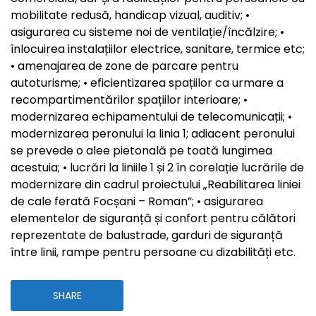
mobilitate redusă, handicap vizual, auditiv; •
asigurarea cu sisteme noi de ventilație/încălzire; •
înlocuirea instalațiilor electrice, sanitare, termice etc;
• amenajarea de zone de parcare pentru
autoturisme; • eficientizarea spațiilor ca urmare a
recompartimentărilor spațiilor interioare; •
modernizarea echipamentului de telecomunicații; •
modernizarea peronului la linia 1; adiacent peronului
se prevede o alee pietonală pe toată lungimea
acestuia; • lucrări la liniile 1 și 2 în corelație lucrările de
modernizare din cadrul proiectului „Reabilitarea liniei
de cale ferată Focșani – Roman”; • asigurarea
elementelor de siguranță și confort pentru călători
reprezentate de balustrade, garduri de siguranță
între linii, rampe pentru persoane cu dizabilități etc.
SHARE