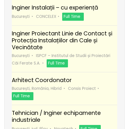
Inginer Instalații – cu experiență
București
CONCELEX
Full Time
Inginer Proiectant Linie de Contact și
Protecția Instalațiilor din Cale și
Vecinătate
București
ISPCF – Institutul de Studii și Proiectări
Căi Ferate S.A.
Full Time
Arhitect Coordonator
București, România, Hibrid
Consis Proiect
Full Time
Tehnician / Inginer echipamente
industriale
București, jud. Ilfov
Novatech
Full Time