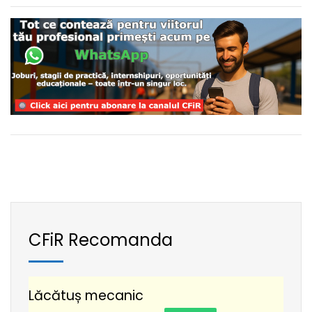
CFiR Recomanda
Lăcătuș mecanic