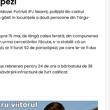
ăpezi
ovei. Potrivit IPJ Neamț, polițiștii din cadrul
u găsit în locuințele a două persoane din Târgu-
 spre 15 mai, de lângă calea ferată, din compunerea
 urma cercetărilor făcute, s-a stabilit că un
ti, ar fi furat 52 de parazăpezi, pe care le-ar fi dus
pus reținerea pentru 24 de ore a bărbatului de 39
ârșirii infractiunii de furt calificat.