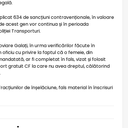
egală.
 aplicat 634 de sancțiuni contravenționale, în valoare
 de acest gen vor continua și în perioada
liției Transporturi.
roviare Galați, în urma verificărilor făcute în
n oficiu cu privire la faptul că o femeie, din
andatată, ar fi completat în fals, vizat și folosit
ort gratuit CF la care nu avea dreptul, călătorind
.
cțiunilor de înșelăciune, fals material în înscrisuri