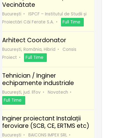
Vecinătate
București
ISPCF – Institutul de Studii și
Proiectări Căi Ferate S.A.
Full Time
Arhitect Coordonator
București, România, Hibrid
Consis
Proiect
Full Time
Tehnician / Inginer
echipamente industriale
București, jud. Ilfov
Novatech
Full Time
Inginer proiectant Instalații
feroviare (SCB, CE, ERTMS etc)
București
BAICONS IMPEX SRL