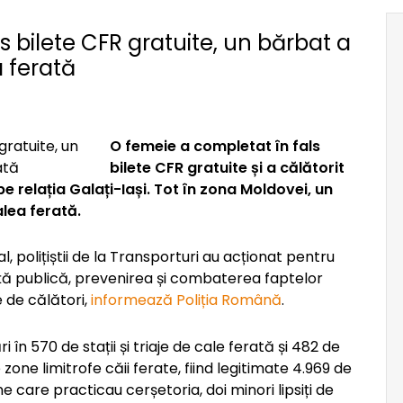
 bilete CFR gratuite, un bărbat a
a ferată
O femeie a completat în fals
bilete CFR gratuite și a călătorit
pe relația Galați-Iași. Tot în zona Moldovei, un
lea ferată.
al, polițiștii de la Transporturi au acționat pentru
nță publică, prevenirea și combaterea faptelor
le de călători,
informează Poliția Română
.
ri în 570 de stații și triaje de cale ferată și 482 de
 zone limitrofe căii ferate, fiind legitimate 4.969 de
 care practicau cerșetoria, doi minori lipsiți de