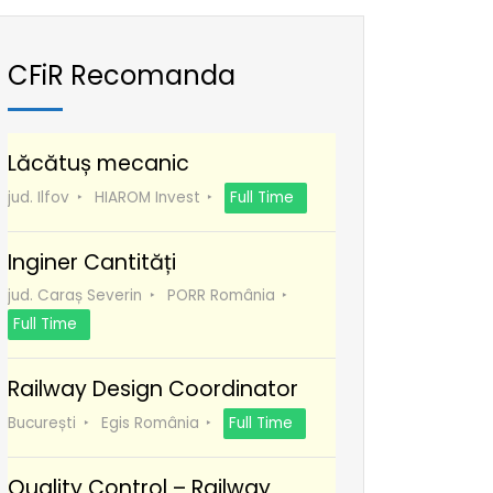
CFiR Recomanda
Lăcătuș mecanic
jud. Ilfov
HIAROM Invest
Full Time
Inginer Cantități
jud. Caraș Severin
PORR România
Full Time
Railway Design Coordinator
București
Egis România
Full Time
Quality Control – Railway