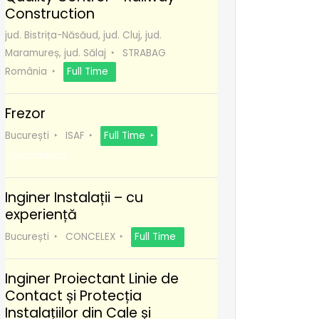
Construction
jud. Bistrița-Năsăud, jud. Cluj, jud.
Maramureș, jud. Sălaj
STRABAG
România
Full Time
Frezor
București
ISAF
Full Time
Recomanda
Inginer Instalații – cu
experiență
București
CONCELEX
Full Time
Inginer Proiectant Linie de
Contact și Protecția
Instalațiilor din Cale și