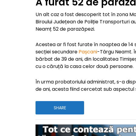
A furat 52 de paraz
Un alt caz a fost descoperit tot în zona Mold
Biroului Județean de Poliție Transporturi a
Neamț 52 de parazăpezi.
Acestea ar fi fost furate în noaptea de 14
secției secundare
Pașcani
-Târgu Neamt. În
bărbat de 39 de ani, din localitatea Timișeș
cu o căruță la casa celor două persoane.
În urma probatoriului administrat, s-a dis
de ani, acesta fiind cercetat sub aspectul săv
SHARE