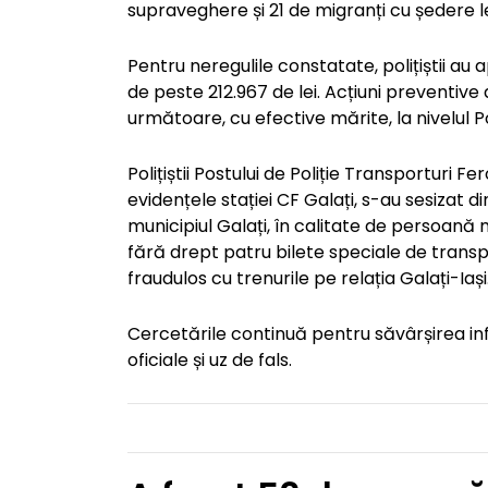
supraveghere și 21 de migranți cu ședere l
Pentru neregulile constatate, polițiștii au
de peste 212.967 de lei. Acțiuni preventive
următoare, cu efective mărite, la nivelul Po
Polițiștii Postului de Poliție Transporturi Fe
evidențele stației CF Galați, s-au sesizat di
municipiul Galați, în calitate de persoană m
fără drept patru bilete speciale de transp
fraudulos cu trenurile pe relația Galați-Iași
Cercetările continuă pentru săvârșirea infra
oficiale și uz de fals.