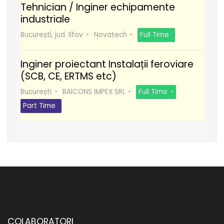
Tehnician / Inginer echipamente
industriale
București, jud. Ilfov
Novatech
Full Time
Inginer proiectant Instalații feroviare
(SCB, CE, ERTMS etc)
București
BAICONS IMPEX SRL
Full Time
Part Time
COLABORATORI