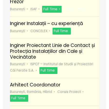
Frezor
București
ISAF
Full Time
Recomanda
Inginer Instalații – cu experiență
București
CONCELEX
Full Time
Inginer Proiectant Linie de Contact și
Protecția Instalațiilor din Cale și
Vecinătate
București
ISPCF – Institutul de Studii și Proiectări
Căi Ferate S.A.
Full Time
Arhitect Coordonator
București, România, Hibrid
Consis Proiect
Full Time