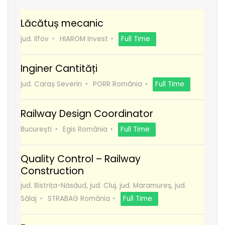
Lăcătuș mecanic
jud. Ilfov
HIAROM Invest
Full Time
Inginer Cantități
jud. Caraș Severin
PORR România
Full Time
Railway Design Coordinator
București
Egis România
Full Time
Quality Control – Railway
Construction
jud. Bistrița-Năsăud, jud. Cluj, jud. Maramureș, jud.
Sălaj
STRABAG România
Full Time