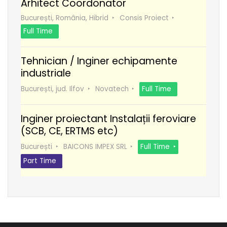
Arhitect Coordonator
București, România, Hibrid
Consis Proiect
Full Time
Tehnician / Inginer echipamente
industriale
București, jud. Ilfov
Novatech
Full Time
Inginer proiectant Instalații feroviare
(SCB, CE, ERTMS etc)
București
BAICONS IMPEX SRL
Full Time
Part Time