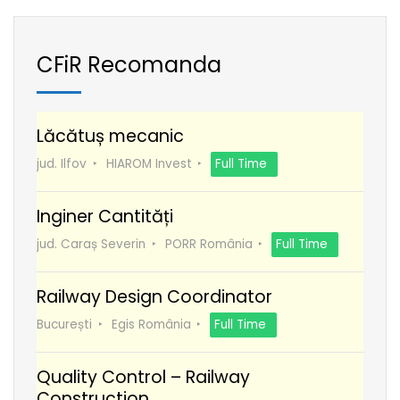
CFiR Recomanda
Lăcătuș mecanic
jud. Ilfov
HIAROM Invest
Full Time
Inginer Cantități
jud. Caraș Severin
PORR România
Full Time
Railway Design Coordinator
București
Egis România
Full Time
Quality Control – Railway
Construction