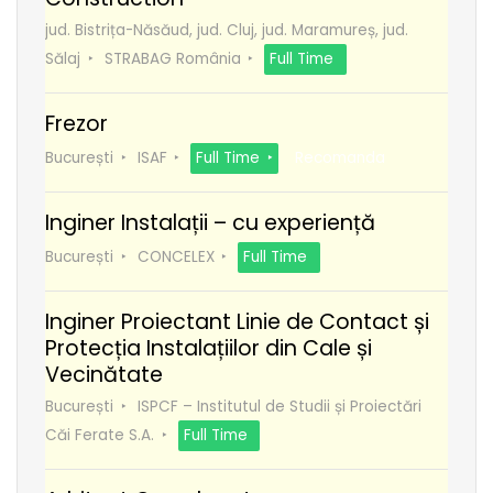
jud. Bistrița-Năsăud, jud. Cluj, jud. Maramureș, jud.
Sălaj
STRABAG România
Full Time
Frezor
București
ISAF
Full Time
Recomanda
Inginer Instalații – cu experiență
București
CONCELEX
Full Time
Inginer Proiectant Linie de Contact și
Protecția Instalațiilor din Cale și
Vecinătate
București
ISPCF – Institutul de Studii și Proiectări
Căi Ferate S.A.
Full Time