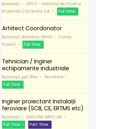
București
ISPCF – Institutul de Studii și
Proiectări Căi Ferate S.A.
Full Time
Arhitect Coordonator
București, România, Hibrid
Consis
Proiect
Full Time
Tehnician / Inginer
echipamente industriale
București, jud. Ilfov
Novatech
Full Time
Inginer proiectant Instalații
feroviare (SCB, CE, ERTMS etc)
București
BAICONS IMPEX SRL
Full Time
Part Time