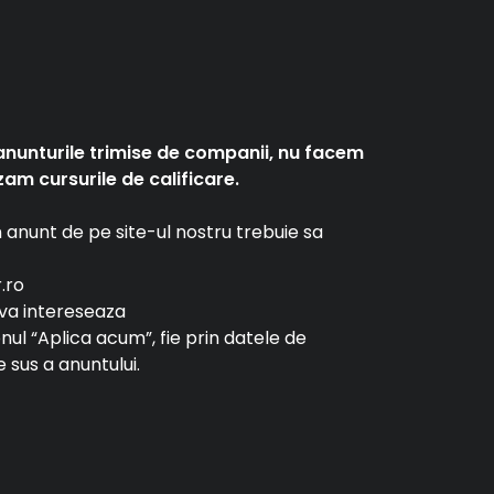
anunturile trimise de companii, nu facem
am cursurile de calificare.
un anunt de pe site-ul nostru trebuie sa
r.ro
e va intereseaza
tonul “Aplica acum”, fie prin datele de
 sus a anuntului.