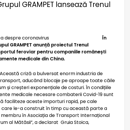
Grupul GRAMPET lansează Trenul
În
upul GRAMPET anunță proiectul Trenul
nsportul feroviar pentru companiile românești
pamente medicale din China.
„Această criză a bulversat enorm industria de
transport, aducând blocaje pe aproape toate căile
um și creșteri exponențiale de costuri. În condițiile
mente medicale necesare combaterii Covid-19 sunt
faciliteze aceste importuri rapid, pe cale
e care le-a construit în timp cu această parte a
ca membru în Asociația de Transport Internațional
um al Mătăsii”, a declarat Gruia Stoica,