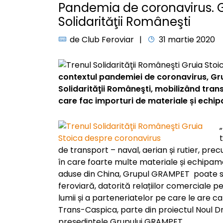
Pandemia de coronavirus. 
Solidarităţii Româneşti
de
Club Feroviar
31 martie 2020
contextul pandemiei de coronavirus, Gr
Solidarităţii Româneşti, mobilizând tra
care fac importuri de materiale și echi
de transport – naval, aerian și rutier, prec
în care foarte multe materiale și echipa
aduse din China, Grupul GRAMPET poate să 
feroviară, datorită relațiilor comerciale p
lumii și a parteneriatelor pe care le are 
Trans-Caspica, parte din proiectul Noul Dr
președintele Grupului GRAMPET.