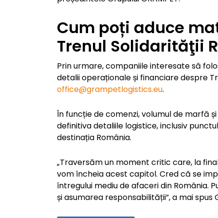
Cum poți aduce mate
Trenul Solidarităţii
Prin urmare, companiile interesate să fo
detalii operaționale și financiare despre Tr
office@grampetlogistics.eu
.
În funcție de comenzi, volumul de marfă ș
definitiva detaliile logistice, inclusiv punc
destinația România.
„Traversăm un moment critic care, la final
vom încheia acest capitol. Cred că se imp
întregului mediu de afaceri din România.
și asumarea responsabilității”, a mai spus 