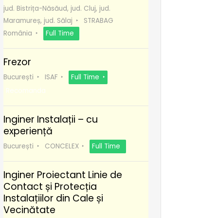
jud. Bistrița-Năsăud, jud. Cluj, jud.
Maramureș, jud. Sălaj
STRABAG
România
Full Time
Frezor
București
ISAF
Full Time
Recomanda
Inginer Instalații – cu
experiență
București
CONCELEX
Full Time
Inginer Proiectant Linie de
Contact și Protecția
Instalațiilor din Cale și
Vecinătate