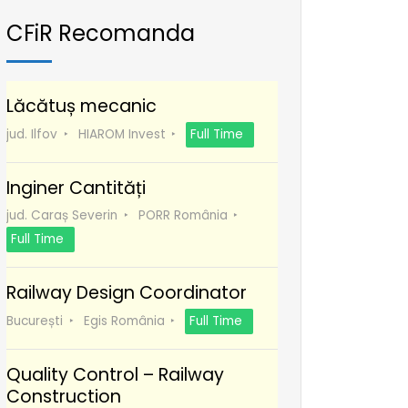
CFiR Recomanda
Lăcătuș mecanic
jud. Ilfov
HIAROM Invest
Full Time
Inginer Cantități
jud. Caraș Severin
PORR România
Full Time
Railway Design Coordinator
București
Egis România
Full Time
Quality Control – Railway
Construction