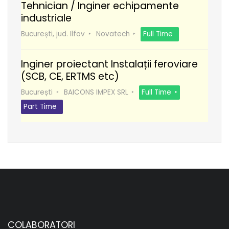
Tehnician / Inginer echipamente
industriale
București, jud. Ilfov
Novatech
Full Time
Inginer proiectant Instalații feroviare
(SCB, CE, ERTMS etc)
București
BAICONS IMPEX SRL
Full Time
Part Time
COLABORATORI