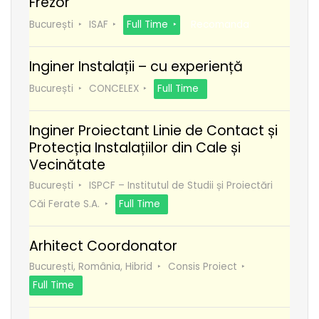
Frezor
București
ISAF
Full Time
Recomanda
Inginer Instalații – cu experiență
București
CONCELEX
Full Time
Inginer Proiectant Linie de Contact și
Protecția Instalațiilor din Cale și
Vecinătate
București
ISPCF – Institutul de Studii și Proiectări
Căi Ferate S.A.
Full Time
Arhitect Coordonator
București, România, Hibrid
Consis Proiect
Full Time