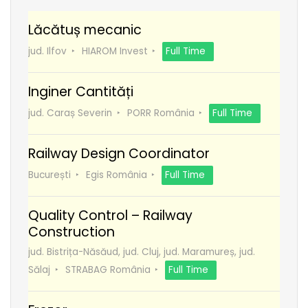
Lăcătuș mecanic
jud. Ilfov
HIAROM Invest
Full Time
Inginer Cantități
jud. Caraș Severin
PORR România
Full Time
Railway Design Coordinator
București
Egis România
Full Time
Quality Control – Railway
Construction
jud. Bistrița-Năsăud, jud. Cluj, jud. Maramureș, jud.
Sălaj
STRABAG România
Full Time