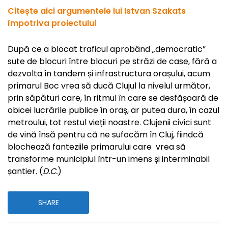
Citește aici argumentele lui Istvan Szakats
împotriva proiectului
După ce a blocat traficul aprobând „democratic”
sute de blocuri între blocuri pe străzi de case, fără a
dezvolta în tandem și infrastructura orașului, acum
primarul Boc vrea să ducă Clujul la nivelul următor,
prin săpături care, în ritmul în care se desfășoară de
obicei lucrările publice în oraș, ar putea dura, în cazul
metroului, tot restul vieții noastre. Clujenii civici sunt
de vină însă pentru că ne sufocăm în Cluj, fiindcă
blochează fanteziile primarului care vrea să
transforme municipiul într-un imens și interminabil
șantier. (
D.C.
)
SHARE