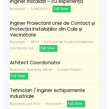
Inginer Instalații – cu experiență
București
CONCELEX
Full Time
Inginer Proiectant Linie de Contact și
Protecția Instalațiilor din Cale și
Vecinătate
București
ISPCF – Institutul de Studii și Proiectări
Căi Ferate S.A.
Full Time
Arhitect Coordonator
București, România, Hibrid
Consis Proiect
Full Time
Tehnician / Inginer echipamente
industriale
București, jud. Ilfov
Novatech
Full Time