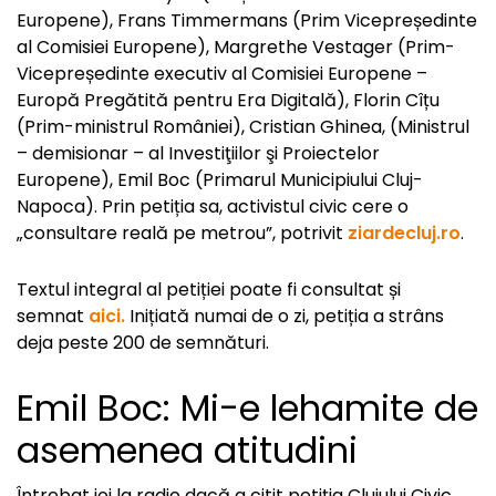
Europene), Frans Timmermans (Prim Vicepreședinte
al Comisiei Europene), Margrethe Vestager (Prim-
Vicepreședinte executiv al Comisiei Europene –
Europă Pregătită pentru Era Digitală), Florin Cîțu
(Prim-ministrul României), Cristian Ghinea, (Ministrul
– demisionar – al Investiţiilor şi Proiectelor
Europene), Emil Boc (Primarul Municipiului Cluj-
Napoca). Prin petiția sa, activistul civic cere o
„consultare reală pe metrou”, potrivit
ziardecluj.ro
.
Textul integral al petiției poate fi consultat și
semnat
aici.
Inițiată numai de o zi, petiția a strâns
deja peste 200 de semnături.
Emil Boc: Mi-e lehamite de
asemenea atitudini
Întrebat joi la radio dacă a citit petiția Clujului Civic,