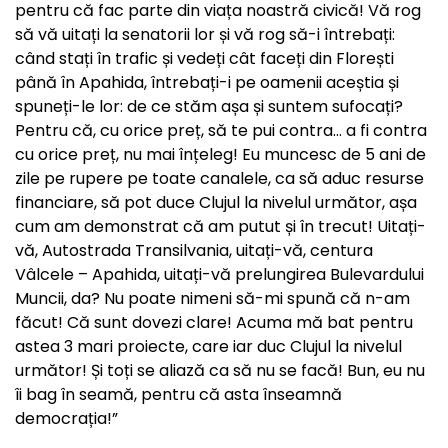
pentru că fac parte din viața noastră civică! Vă rog
să vă uitați la senatorii lor și vă rog să-i întrebați:
când stați în trafic și vedeți cât faceți din Florești
până în Apahida, întrebați-i pe oamenii aceștia și
spuneți-le lor: de ce stăm așa și suntem sufocați?
Pentru că, cu orice preț, să te pui contra… a fi contra
cu orice preț, nu mai înțeleg! Eu muncesc de 5 ani de
zile pe rupere pe toate canalele, ca să aduc resurse
financiare, să pot duce Clujul la nivelul următor, așa
cum am demonstrat că am putut și în trecut! Uitați-
vă, Autostrada Transilvania, uitați-vă, centura
Vâlcele – Apahida, uitați-vă prelungirea Bulevardului
Muncii, da? Nu poate nimeni să-mi spună că n-am
făcut! Că sunt dovezi clare! Acuma mă bat pentru
astea 3 mari proiecte, care iar duc Clujul la nivelul
următor! Și toți se aliază ca să nu se facă! Bun, eu nu
îi bag în seamă, pentru că asta înseamnă
democrația!”