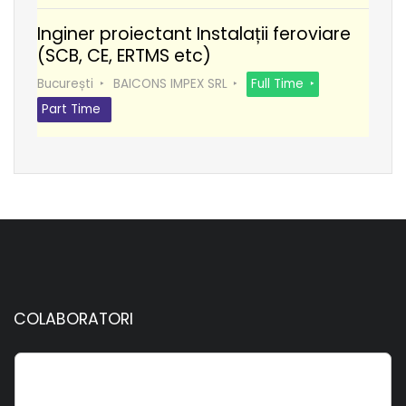
Inginer proiectant Instalații feroviare
(SCB, CE, ERTMS etc)
București
BAICONS IMPEX SRL
Full Time
Part Time
COLABORATORI