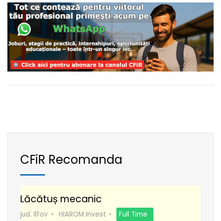
CFiR Recomanda
Lăcătuș mecanic
jud. Ilfov
HIAROM Invest
Full Time