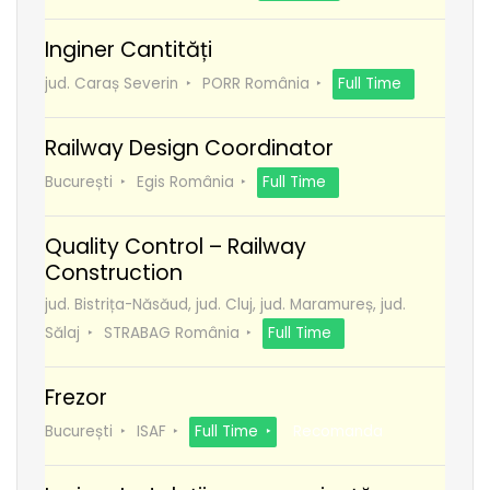
Inginer Cantități
jud. Caraș Severin
PORR România
Full Time
Railway Design Coordinator
București
Egis România
Full Time
Quality Control – Railway
Construction
jud. Bistrița-Năsăud, jud. Cluj, jud. Maramureș, jud.
Sălaj
STRABAG România
Full Time
Frezor
București
ISAF
Full Time
Recomanda