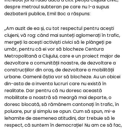
despre metroul subteran pe care nu l-a supus
dezbaterii publice, Emil Boc a răspuns:
„Am auzit de ea și, cu tot respectul pentru acești
clujeni, vă rog: când mai sunteți aglomerați în trafic,
mergeți la acești activiști civici să le plângeți pe
umăr, pentru că ei vor să blocheze Centura
Metropolitană a Clujului, care e un proiect major de
dezvoltare a comunității noastre, de dezvoltare a
construcțiilor din oraș, de dezvoltare a mobilității
urbane. Oamenii ăștia vor să blocheze. Au un obicei
din-asta de a inventa lucruri care nu există în
realitate. Dar pentru că nu doresc această
mobilitate a noastră să meargă mai departe, o
doresc blocată, să rămânem cantonați în trafic, în
poluare, pur și simplu se opun. Cum să spun, mi-e
lehamite de asemenea atitudini, dar trebuie să le
respect, că suntem în democrație! Nu am ce să fac,