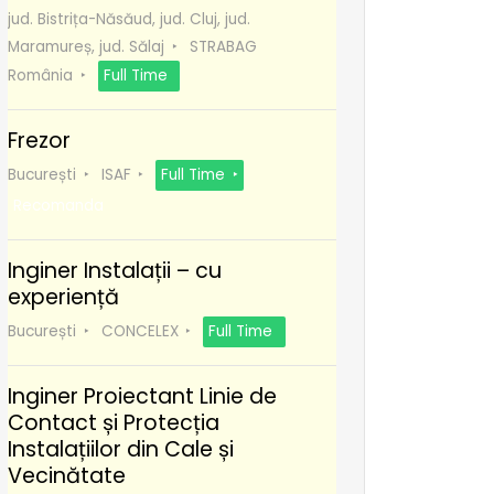
jud. Bistrița-Năsăud, jud. Cluj, jud.
Maramureș, jud. Sălaj
STRABAG
România
Full Time
Frezor
București
ISAF
Full Time
Recomanda
Inginer Instalații – cu
experiență
București
CONCELEX
Full Time
Inginer Proiectant Linie de
Contact și Protecția
Instalațiilor din Cale și
Vecinătate