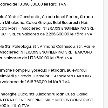
area de 10.098.300,00 lei fără TVA
rele Sfântul Constantin, Strada Ionel Perlea, Strada
n Mihalache, Calea Griviței, Bdul Bucureștii Noi,
Piatra Morii – Asocierea INTERAXIS ENGINEERING SRL–
T SRL cu valoarea de 2.266.800,00 lei fără TVA
ele Str. Paleologu, Str. Armand Călinescu, Str. Vasile
i – Asocierea INTERAXIS ENGINEERING SRL– BAICONS
valoarea de 1.173.600,00 lei fără TVA
 Dimitrie Pompeiu, Șoseaua Petricani, Bulevardul
eînvierii și Strada Turmelor – Asocierea BAICONS
valoarea de 1.616.760,00 lei fără TVA
l Gheorghe Duca, str. Alexandru Ioan Cuza, Calea
rea INTERAXIS ENGINEERING SRL – MEDOS CONSTRUCT
00 lei fără TVA