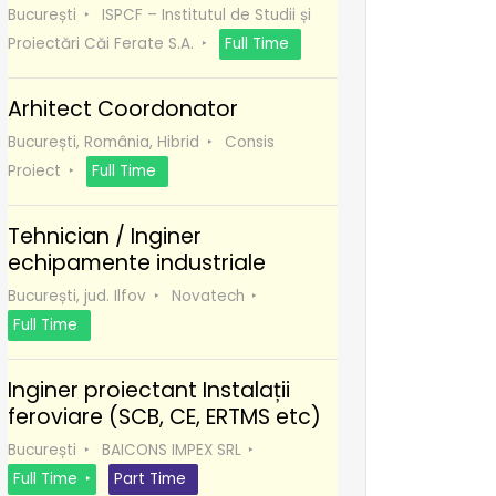
București
ISPCF – Institutul de Studii și
Proiectări Căi Ferate S.A.
Full Time
Arhitect Coordonator
București, România, Hibrid
Consis
Proiect
Full Time
Tehnician / Inginer
echipamente industriale
București, jud. Ilfov
Novatech
Full Time
Inginer proiectant Instalații
feroviare (SCB, CE, ERTMS etc)
București
BAICONS IMPEX SRL
Full Time
Part Time