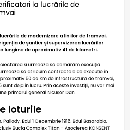
ificatori la lucrările de
amvai
 lucrările de modernizare a liniilor de tramvai.
rigenția de șantier și supervizarea lucrărilor
e o lungime de aproximativ 41 de kilometri.
proiectarea și urmează să demarăm execuția
ul urmează să atribuim contractele de execuție în
a aproximativ 50 de km de infrastructură de tramvai,
 sunt deja în lucru. Prin aceste investiții, nu vor mai
pune primarul general Nicușor Dan.
e loturile
Th. Pallady, Bdul 1 Decembrie 1918, Bdul Basarabia,
nclusiv Bucla Complex Titan – Asocierea KONSENT