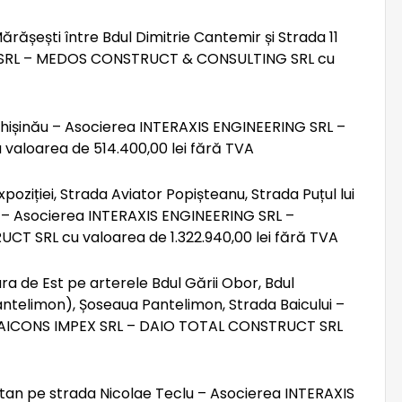
Mărășești între Bdul Dimitrie Cantemir și Strada 11
G SRL – MEDOS CONSTRUCT & CONSULTING SRL cu
l Chișinău – Asocierea INTERAXIS ENGINEERING SRL –
loarea de 514.400,00 lei fără TVA
Expoziției, Strada Aviator Popișteanu, Strada Puțul lui
t – Asocierea INTERAXIS ENGINEERING SRL –
T SRL cu valoarea de 1.322.940,00 lei fără TVA
ara de Est pe arterele Bdul Gării Obor, Bdul
antelimon), Șoseaua Pantelimon, Strada Baicului –
BAICONS IMPEX SRL – DAIO TOTAL CONSTRUCT SRL
Titan pe strada Nicolae Teclu – Asocierea INTERAXIS