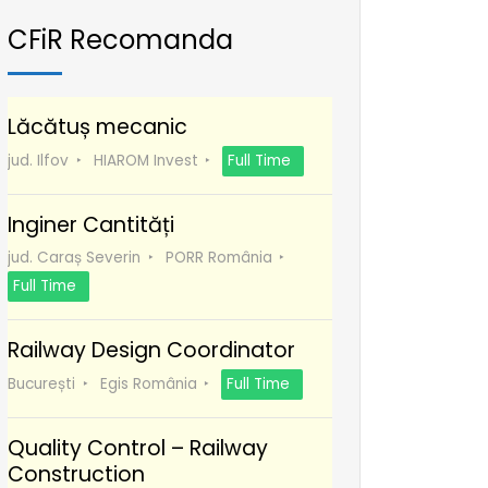
CFiR Recomanda
Lăcătuș mecanic
jud. Ilfov
HIAROM Invest
Full Time
Inginer Cantități
jud. Caraș Severin
PORR România
Full Time
Railway Design Coordinator
București
Egis România
Full Time
Quality Control – Railway
Construction