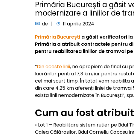
Primăria București a găsit ver
modernizare a liniilor de tr
de
11 aprilie 2024
Primăria București
a găsit verificatori la
Primăria a atribuit contractele pentru di
pentru reabilitarea liniilor de tramvai p
“
Din aceste linii
, ne apropiem de final cu 
lucrărilor pentru 17,3 km, iar pentru rest
cel mai scurt timp. În total, vom reabilit
din care 4,25 km aferenți liniei de tramvai 5
exista linii nemodernizate în București”, s
Cum au fost atribuit
• Lot 1 – Reabilitare sistem rutier pe Bdul 
Calea Călărașilor, Bdul Corneliu Coposu i