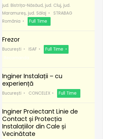
jud. Bistrița-Năsăud, jud. Cluj, jud.
Maramureș, jud. Sălaj
STRABAG
România
Full Time
Frezor
București
ISAF
Full Time
Recomanda
Inginer Instalații – cu
experiență
București
CONCELEX
Full Time
Inginer Proiectant Linie de
Contact și Protecția
Instalațiilor din Cale și
Vecinătate