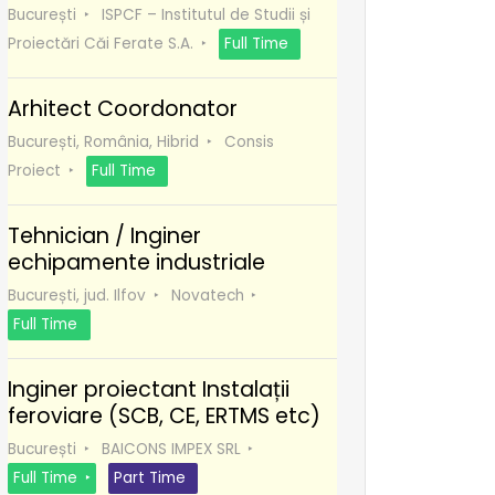
București
ISPCF – Institutul de Studii și
Proiectări Căi Ferate S.A.
Full Time
Arhitect Coordonator
București, România, Hibrid
Consis
Proiect
Full Time
Tehnician / Inginer
echipamente industriale
București, jud. Ilfov
Novatech
Full Time
Inginer proiectant Instalații
feroviare (SCB, CE, ERTMS etc)
București
BAICONS IMPEX SRL
Full Time
Part Time