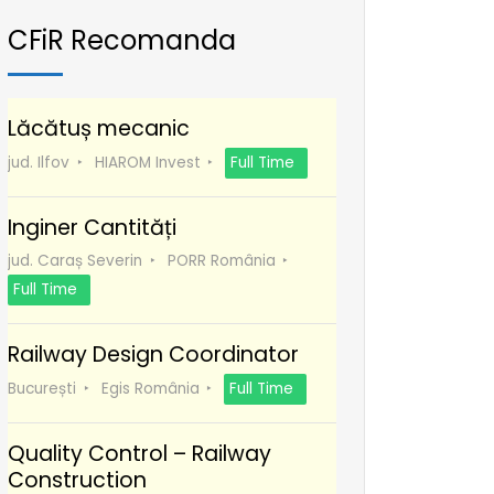
CFiR Recomanda
Lăcătuș mecanic
jud. Ilfov
HIAROM Invest
Full Time
Inginer Cantități
jud. Caraș Severin
PORR România
Full Time
Railway Design Coordinator
București
Egis România
Full Time
Quality Control – Railway
Construction