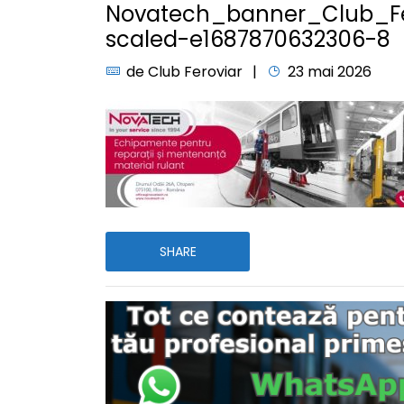
Novatech_banner_Club_Fe
scaled-e1687870632306-8
de
Club Feroviar
23 mai 2026
SHARE