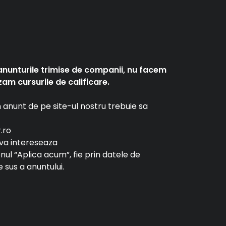
anunturile trimise de companii, nu facem
am cursurile de calificare.
un anunt de pe site-ul nostru trebuie sa
r.ro
e va intereseaza
tonul “Aplica acum”, fie prin datele de
 sus a anuntului.