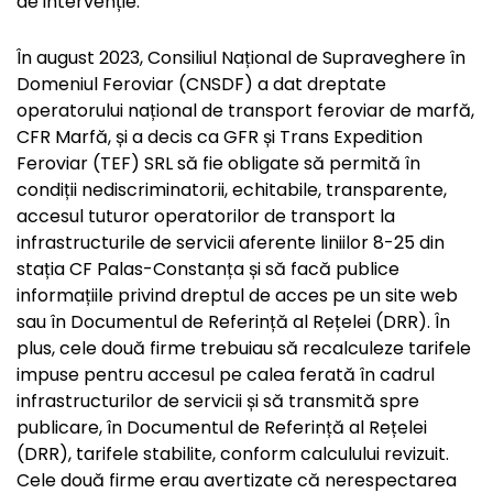
de intervenție.
În august 2023, Consiliul Național de Supraveghere în
Domeniul Feroviar (CNSDF) a dat dreptate
operatorului național de transport feroviar de marfă,
CFR Marfă, și a decis ca GFR și Trans Expedition
Feroviar (TEF) SRL să fie obligate să permită în
condiții nediscriminatorii, echitabile, transparente,
accesul tuturor operatorilor de transport la
infrastructurile de servicii aferente liniilor 8-25 din
stația CF Palas-Constanța și să facă publice
informațiile privind dreptul de acces pe un site web
sau în Documentul de Referință al Rețelei (DRR). În
plus, cele două firme trebuiau să recalculeze tarifele
impuse pentru accesul pe calea ferată în cadrul
infrastructurilor de servicii și să transmită spre
publicare, în Documentul de Referință al Rețelei
(DRR), tarifele stabilite, conform calculului revizuit.
Cele două firme erau avertizate că nerespectarea