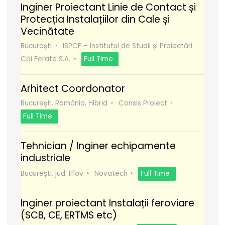
Inginer Proiectant Linie de Contact și
Protecția Instalațiilor din Cale și
Vecinătate
București
ISPCF – Institutul de Studii și Proiectări
Căi Ferate S.A.
Full Time
Arhitect Coordonator
București, România, Hibrid
Consis Proiect
Full Time
Tehnician / Inginer echipamente
industriale
București, jud. Ilfov
Novatech
Full Time
Inginer proiectant Instalații feroviare
(SCB, CE, ERTMS etc)