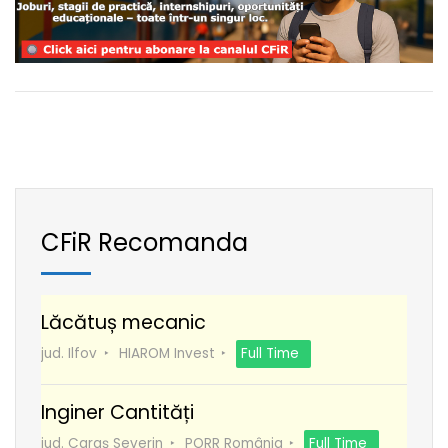
CFiR Recomanda
Lăcătuș mecanic
jud. Ilfov
HIAROM Invest
Full Time
Inginer Cantități
jud. Caraș Severin
PORR România
Full Time