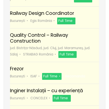
Railway Design Coordinator
București
Egis România
Full Time
Quality Control – Railway
Construction
jud. Bistrița-Năsăud, jud. Cluj, jud. Maramureș, jud.
Sălaj
STRABAG România
Full Time
Frezor
București
ISAF
Full Time
Recomanda
Inginer Instalații – cu experiență
București
CONCELEX
Full Time