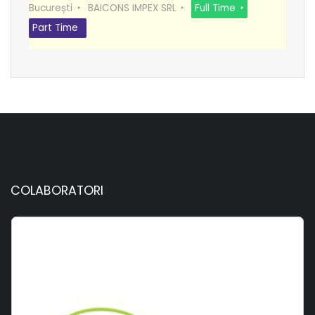
București
BAICONS IMPEX SRL
Full Time
Part Time
COLABORATORI