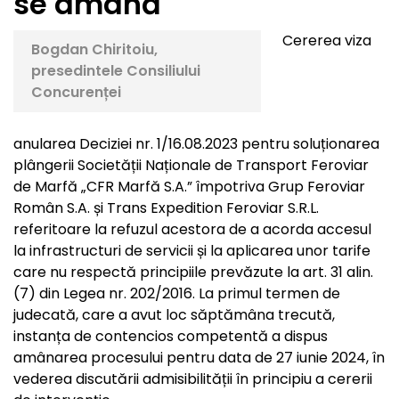
se amână
Cererea viza
Bogdan Chiritoiu,
presedintele Consiliului
Concurenței
anularea Deciziei nr. 1/16.08.2023 pentru soluționarea
plângerii Societății Naționale de Transport Feroviar
de Marfă „CFR Marfă S.A.” împotriva Grup Feroviar
Român S.A. și Trans Expedition Feroviar S.R.L.
referitoare la refuzul acestora de a acorda accesul
la infrastructuri de servicii și la aplicarea unor tarife
care nu respectă principiile prevăzute la art. 31 alin.
(7) din Legea nr. 202/2016. La primul termen de
judecată, care a avut loc săptămâna trecută,
instanța de contencios competentă a dispus
amânarea procesului pentru data de 27 iunie 2024, în
vederea discutării admisibilității în principiu a cererii