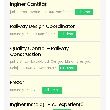
Inginer Cantități
jud. Caraș Severin
PORR România
Full Time
Railway Design Coordinator
București
Egis România
Full Time
Quality Control – Railway
Construction
jud. Bistrița-Năsăud, jud. Cluj, jud. Maramureș, jud.
Sălaj
STRABAG România
Full Time
Frezor
București
ISAF
Full Time
Recomanda
Inginer Instalații – cu experiență