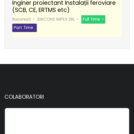
Inginer proiectant Instalații feroviare
(SCB, CE, ERTMS etc)
București
BAICONS IMPEX SRL
Full Time
Part Time
COLABORATORI