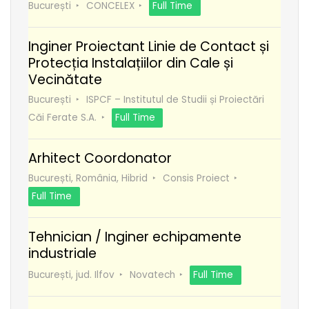
București
CONCELEX
Full Time
Inginer Proiectant Linie de Contact și
Protecția Instalațiilor din Cale și
Vecinătate
București
ISPCF – Institutul de Studii și Proiectări
Căi Ferate S.A.
Full Time
Arhitect Coordonator
București, România, Hibrid
Consis Proiect
Full Time
Tehnician / Inginer echipamente
industriale
București, jud. Ilfov
Novatech
Full Time