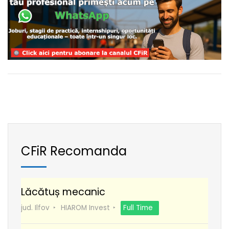
CFiR Recomanda
Lăcătuș mecanic
jud. Ilfov
HIAROM Invest
Full Time