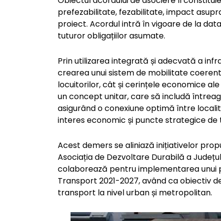
Obiectul acordului de asociere îl constituie
prefezabilitate, fezabilitate, impact asup
proiect. Acordul intră în vigoare de la data
tuturor obligațiilor asumate.
Prin utilizarea integrată și adecvată a infra
crearea unui sistem de mobilitate coerent
locuitorilor, cât și cerințele economice ale
un concept unitar, care să includă întreag
asigurând o conexiune optimă între localităț
interes economic și puncte strategice de 
Acest demers se aliniază inițiativelor pro
Asociația de Dezvoltare Durabilă a Județu
colaborează pentru implementarea unui pr
Transport 2021-2027, având ca obiectiv de
transport la nivel urban și metropolitan.