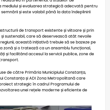
 realizarea în parteneriat a studiilor de
ra mediului și evaluarea strategică adecvată pentru
 semnării și este valabil până la data îndeplinirii
structurii de transport existente și viitoare și prin
 și sustenabil, care să deservească atât nevoile
 regiunii, această inițiativă trebuie să se bazeze pe
a zonă și o tratează ca un ansamblu funcțional,
i și facilitând accesul la servicii publice, zone de
transport.
puse de către Primăria Municipiului Constanța,
lui Constanța și ADI Zona Metropolitană care
oiect strategic în cadrul Programului de
zvoltarea unei rețele moderne și eficiente de