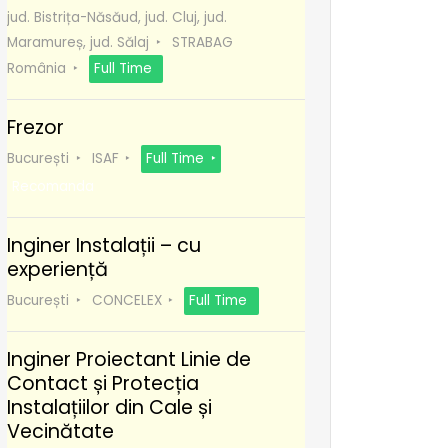
jud. Bistrița-Năsăud, jud. Cluj, jud.
Maramureș, jud. Sălaj
STRABAG
România
Full Time
Frezor
București
ISAF
Full Time
Recomanda
Inginer Instalații – cu
experiență
București
CONCELEX
Full Time
Inginer Proiectant Linie de
Contact și Protecția
Instalațiilor din Cale și
Vecinătate