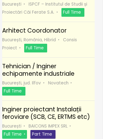
București
ISPCF – Institutul de Studii și
Proiectări Căi Ferate S.A.
Full Time
Arhitect Coordonator
București, România, Hibrid
Consis
Proiect
Full Time
Tehnician / Inginer
echipamente industriale
București, jud. Ilfov
Novatech
Full Time
Inginer proiectant Instalații
feroviare (SCB, CE, ERTMS etc)
București
BAICONS IMPEX SRL
Full Time
Part Time