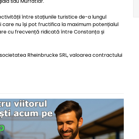
idia sau Murfatlar.
ivității între stațiunile turistice de-a lungul
iuni care nu își pot fructifica la maximum potențialul
iare cu frecvență ridicată între Constanța și
 societatea Rheinbrucke SRL, valoarea contractului