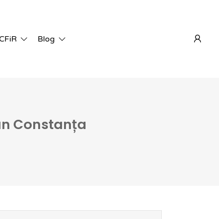
 CFiR
Blog
tan Constanța