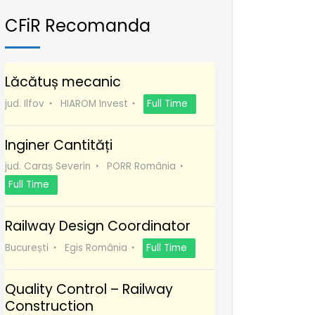
CFiR Recomanda
Lăcătuș mecanic
jud. Ilfov
HIAROM Invest
Full Time
Inginer Cantități
jud. Caraș Severin
PORR România
Full Time
Railway Design Coordinator
București
Egis România
Full Time
Quality Control – Railway
Construction