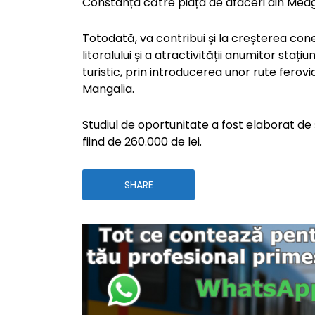
Constanța către piața de afaceri din Medg
Totodată, va contribui și la creșterea conect
litoralului și a atractivității anumitor staț
turistic, prin introducerea unor rute ferov
Mangalia.
Studiul de oportunitate a fost elaborat de
fiind de 260.000 de lei.
SHARE