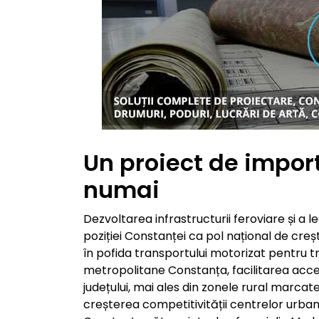
Un proiect de impor
numai
Dezvoltarea infrastructurii feroviare și a l
poziției Constanței ca pol național de creș
în pofida transportului motorizat pentru tr
metropolitane Constanța, facilitarea accesu
județului, mai ales din zonele rural marcate
creșterea competitivității centrelor urban