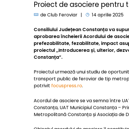
Proiect de asociere pentru
de
Club Feroviar
14 aprilie 2025
Consiliului Județean Constanța va supun
aprobarea încheierii Acordului de asocie
prefezabilitate, fezabilitate, impact as
proiectul ,,Introducerea și, ulterior, dez
Constanța”.
Proiectul urmează unui studiu de oportun
transport public de feroviar de tip metropol
potrivit
focuspress.ro
.
Acordul de asociere se va semna între UAT
Constanța, UAT Municipiul Constanța – Pri
Metropolitană Constanța și Asociația de D