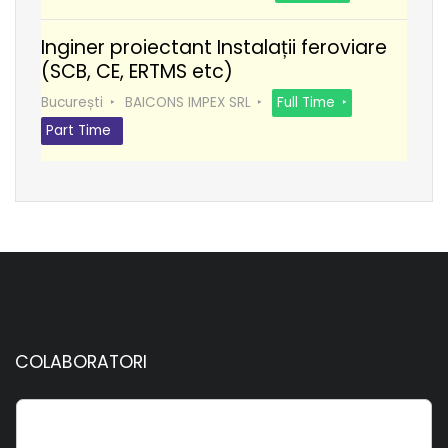
Inginer proiectant Instalații feroviare
(SCB, CE, ERTMS etc)
București
BAICONS IMPEX SRL
Full Time
Part Time
COLABORATORI