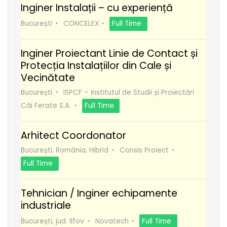
Inginer Instalații – cu experiență
București
CONCELEX
Full Time
Inginer Proiectant Linie de Contact și
Protecția Instalațiilor din Cale și
Vecinătate
București
ISPCF – Institutul de Studii și Proiectări
Căi Ferate S.A.
Full Time
Arhitect Coordonator
București, România, Hibrid
Consis Proiect
Full Time
Tehnician / Inginer echipamente
industriale
București, jud. Ilfov
Novatech
Full Time