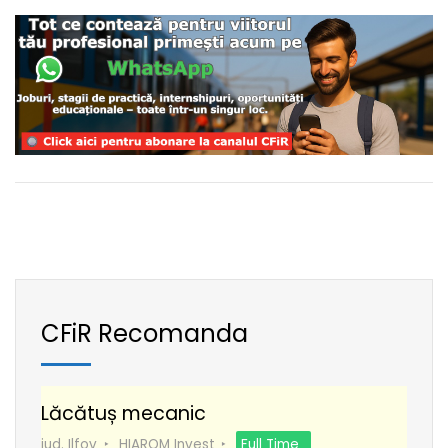
CFiR Recomanda
Lăcătuș mecanic
jud. Ilfov
HIAROM Invest
Full Time