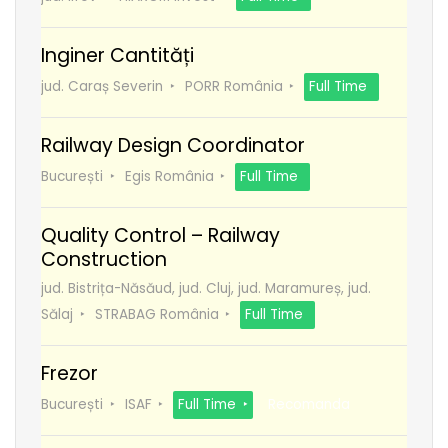
Inginer Cantități
jud. Caraș Severin
PORR România
Full Time
Railway Design Coordinator
București
Egis România
Full Time
Quality Control – Railway
Construction
jud. Bistrița-Năsăud, jud. Cluj, jud. Maramureș, jud.
Sălaj
STRABAG România
Full Time
Frezor
București
ISAF
Full Time
Recomanda