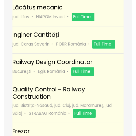
Lăcătuș mecanic
jud. Ilfov
HIAROM Invest
Full Time
Inginer Cantități
jud. Caraș Severin
PORR România
Full Time
Railway Design Coordinator
București
Egis România
Full Time
Quality Control – Railway
Construction
jud. Bistrița-Năsăud, jud. Cluj, jud. Maramureș, jud.
Sălaj
STRABAG România
Full Time
Frezor