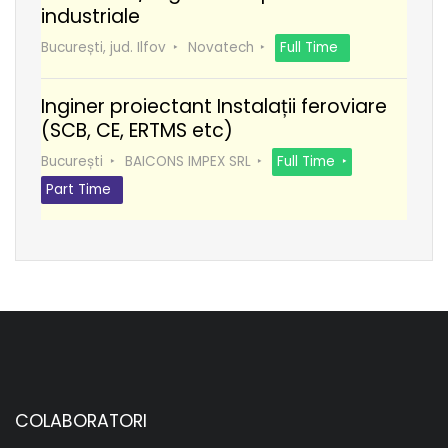
industriale
București, jud. Ilfov
Novatech
Full Time
Inginer proiectant Instalații feroviare
(SCB, CE, ERTMS etc)
București
BAICONS IMPEX SRL
Full Time
Part Time
COLABORATORI