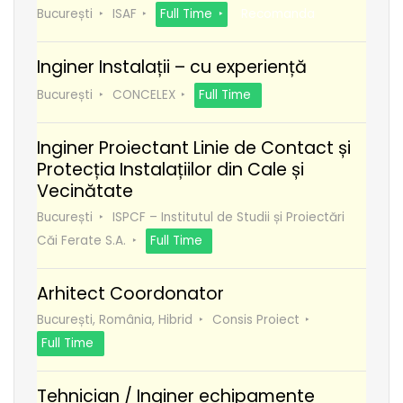
București
ISAF
Full Time
Recomanda
Inginer Instalații – cu experiență
București
CONCELEX
Full Time
Inginer Proiectant Linie de Contact și
Protecția Instalațiilor din Cale și
Vecinătate
București
ISPCF – Institutul de Studii și Proiectări
Căi Ferate S.A.
Full Time
Arhitect Coordonator
București, România, Hibrid
Consis Proiect
Full Time
Tehnician / Inginer echipamente