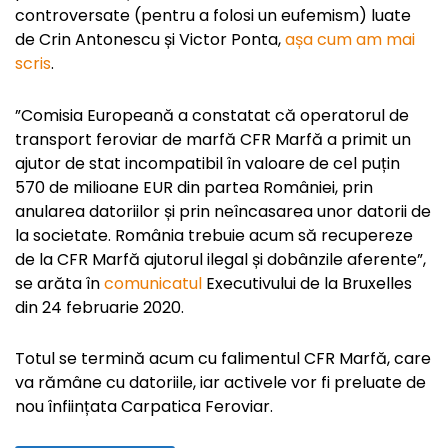
controversate (pentru a folosi un eufemism) luate
de Crin Antonescu și Victor Ponta,
așa cum am mai
scris
.
”Comisia Europeană a constatat că operatorul de
transport feroviar de marfă CFR Marfă a primit un
ajutor de stat incompatibil în valoare de cel puțin
570 de milioane EUR din partea României, prin
anularea datoriilor și prin neîncasarea unor datorii de
la societate. România trebuie acum să recupereze
de la CFR Marfă ajutorul ilegal și dobânzile aferente”,
se arăta în
comunicatul
Executivului de la Bruxelles
din 24 februarie 2020.
Totul se termină acum cu falimentul CFR Marfă, care
va rămâne cu datoriile, iar activele vor fi preluate de
nou înființata Carpatica Feroviar.