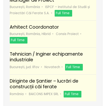
Manager de Proiect
București, România
ISPCF – Institutul de Studii și
Proiectări Căi Ferate S.A.
Full Time
Arhitect Coordonator
București, România, Hibrid
Consis Proiect
Full Time
Tehnician / Inginer echipamente
industriale
București, jud. Ilfov
Novatech
Full Time
Diriginte de Șantier – lucrări de
construcții căi ferate
România
BAICONS IMPEX SRL
Full Time