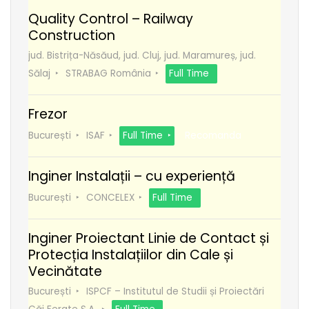
Quality Control – Railway
Construction
jud. Bistrița-Năsăud, jud. Cluj, jud. Maramureș, jud.
Sălaj
STRABAG România
Full Time
Frezor
București
ISAF
Full Time
Recomanda
Inginer Instalații – cu experiență
București
CONCELEX
Full Time
Inginer Proiectant Linie de Contact și
Protecția Instalațiilor din Cale și
Vecinătate
București
ISPCF – Institutul de Studii și Proiectări