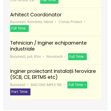
Căi Ferate S.A.
Full Time
Arhitect Coordonator
București, România, Hibrid
Consis Proiect
Full Time
Tehnician / Inginer echipamente
industriale
București, jud. Ilfov
Novatech
Full Time
Inginer proiectant Instalații feroviare
(SCB, CE, ERTMS etc)
București
BAICONS IMPEX SRL
Full Time
Part Time