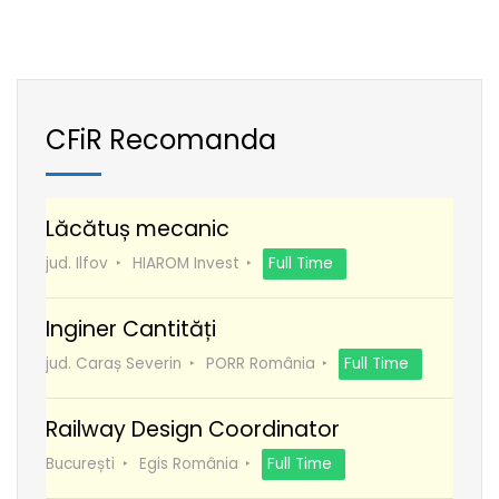
CFiR Recomanda
Lăcătuș mecanic
jud. Ilfov
HIAROM Invest
Full Time
Inginer Cantități
jud. Caraș Severin
PORR România
Full Time
Railway Design Coordinator
București
Egis România
Full Time