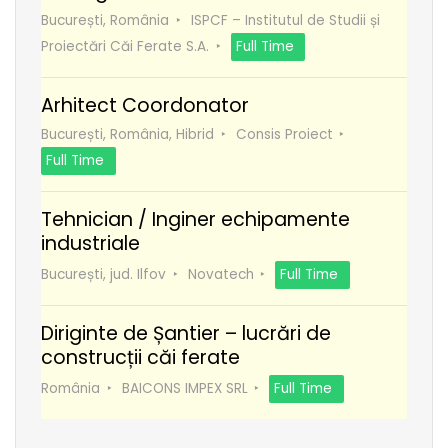
București, România
ISPCF – Institutul de Studii și
Proiectări Căi Ferate S.A.
Full Time
Arhitect Coordonator
București, România, Hibrid
Consis Proiect
Full Time
Tehnician / Inginer echipamente
industriale
București, jud. Ilfov
Novatech
Full Time
Diriginte de Șantier – lucrări de
construcții căi ferate
România
BAICONS IMPEX SRL
Full Time