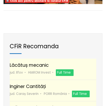
CFiR Recomanda
Lăcătuș mecanic
jud. Ilfov
HIAROM Invest
Full Time
Inginer Cantități
jud. Caraș Severin
PORR România
Full Time