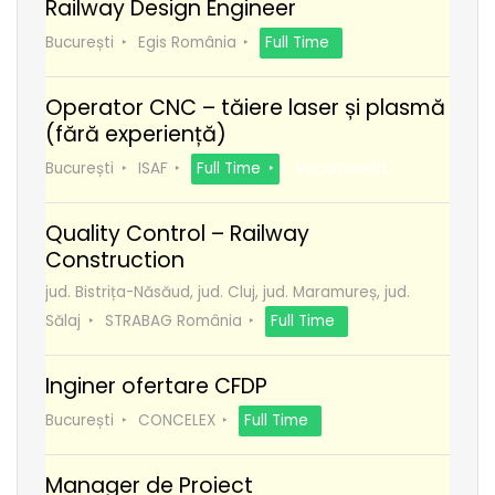
Railway Design Engineer
București
Egis România
Full Time
Operator CNC – tăiere laser și plasmă
(fără experiență)
București
ISAF
Full Time
Recomanda
Quality Control – Railway
Construction
jud. Bistrița-Năsăud, jud. Cluj, jud. Maramureș, jud.
Sălaj
STRABAG România
Full Time
Inginer ofertare CFDP
București
CONCELEX
Full Time
Manager de Proiect