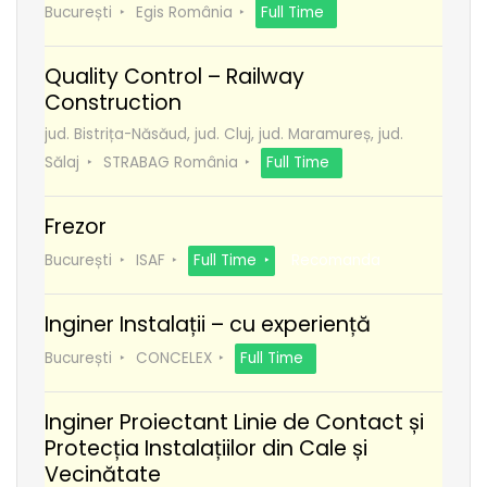
București
Egis România
Full Time
Quality Control – Railway
Construction
jud. Bistrița-Năsăud, jud. Cluj, jud. Maramureș, jud.
Sălaj
STRABAG România
Full Time
Frezor
București
ISAF
Full Time
Recomanda
Inginer Instalații – cu experiență
București
CONCELEX
Full Time
Inginer Proiectant Linie de Contact și
Protecția Instalațiilor din Cale și
Vecinătate