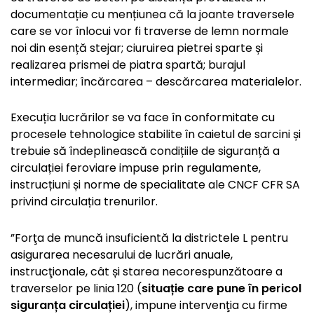
documentație cu mențiunea că la joante traversele
care se vor înlocui vor fi traverse de lemn normale
noi din esență stejar; ciuruirea pietrei sparte și
realizarea prismei de piatra spartă; burajul
intermediar; încărcarea – descărcarea materialelor.
Execuția lucrărilor se va face în conformitate cu
procesele tehnologice stabilite în caietul de sarcini și
trebuie să îndeplinească condițiile de siguranță a
circulației feroviare impuse prin regulamente,
instrucțiuni și norme de specialitate ale CNCF CFR SA
privind circulația trenurilor.
”Forţa de muncă insuficientă la districtele L pentru
asigurarea necesarului de lucrări anuale,
instrucţionale, cât și starea necorespunzătoare a
traverselor pe linia 120 (
situație care pune în pericol
siguranța circulației
), impune intervenţia cu firme