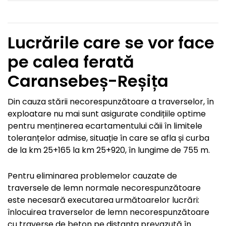
Lucrările care se vor face
pe calea ferată
Caransebeș-Reșița
Din cauza stării necorespunzătoare a traverselor, în
exploatare nu mai sunt asigurate condițiile optime
pentru menținerea ecartamentului căii în limitele
toleranțelor admise, situație în care se afla și curba
de la km 25+165 la km 25+920, în lungime de 755 m.
Pentru eliminarea problemelor cauzate de
traversele de lemn normale necorespunzătoare
este necesară executarea următoarelor lucrări:
înlocuirea traverselor de lemn necorespunzătoare
cu traverse de beton pe distanța prevazută în