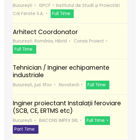
București
ISPCF – Institutul de Studii și Proiectări
Căi Ferate S.A.
Full Time
Arhitect Coordonator
București, România, Hibrid
Consis Proiect
Full Time
Tehnician / Inginer echipamente
industriale
București, jud. Ilfov
Novatech
Full Time
Inginer proiectant Instalații feroviare
(SCB, CE, ERTMS etc)
București
BAICONS IMPEX SRL
Full Time
Part Time