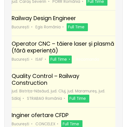
jud. Caraș Severin
PORR România
Full Time
Railway Design Engineer
București
Egis România
Full Time
Operator CNC – tăiere laser și plasmă
(fără experiență)
București
ISAF
Full Time
Recomanda
Quality Control – Railway
Construction
jud. Bistrița-Năsăud, jud. Cluj, jud. Maramureș, jud.
Sălaj
STRABAG România
Full Time
Inginer ofertare CFDP
București
CONCELEX
Full Time