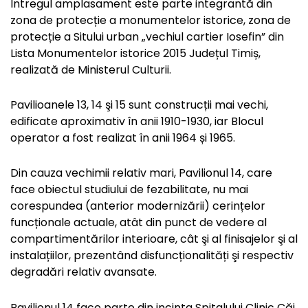
Întregul amplasament este parte integrantă din
zona de protecție a monumentelor istorice, zona de
protecție a Sitului urban „vechiul cartier Iosefin” din
Lista Monumentelor istorice 2015 Județul Timiș,
realizată de Ministerul Culturii.
Pavilioanele 13, 14 şi 15 sunt construcții mai vechi,
edificate aproximativ în anii 1910-1930, iar Blocul
operator a fost realizat în anii 1964 și 1965.
Din cauza vechimii relativ mari, Pavilionul 14, care
face obiectul studiului de fezabilitate, nu mai
corespundea (anterior modernizării) cerințelor
funcționale actuale, atât din punct de vedere al
compartimentărilor interioare, cât şi al finisajelor şi al
instalațiilor, prezentând disfuncționalități şi respectiv
degradări relativ avansate.
Pavilionul 14 face parte din incinta Spitalului Clinic Căi