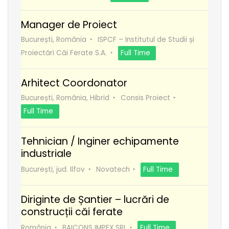
Manager de Proiect
București, România
ISPCF – Institutul de Studii și
Proiectări Căi Ferate S.A.
Full Time
Arhitect Coordonator
București, România, Hibrid
Consis Proiect
Full Time
Tehnician / Inginer echipamente
industriale
București, jud. Ilfov
Novatech
Full Time
Diriginte de Șantier – lucrări de
construcții căi ferate
România
BAICONS IMPEX SRL
Full Time