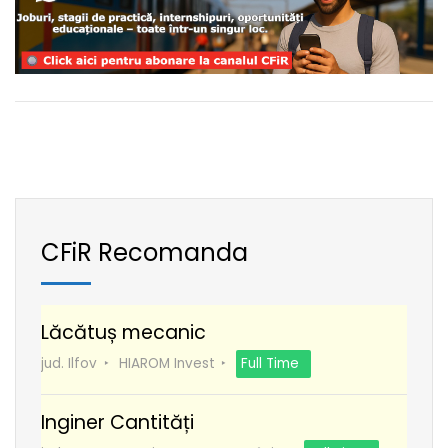
CFiR Recomanda
Lăcătuș mecanic
jud. Ilfov
HIAROM Invest
Full Time
Inginer Cantități