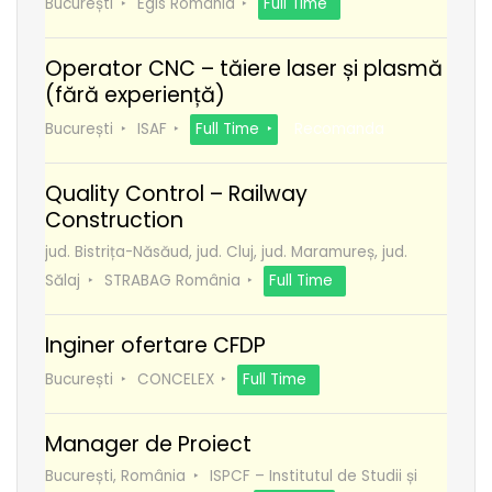
București
Egis România
Full Time
Operator CNC – tăiere laser și plasmă
(fără experiență)
București
ISAF
Full Time
Recomanda
Quality Control – Railway
Construction
jud. Bistrița-Năsăud, jud. Cluj, jud. Maramureș, jud.
Sălaj
STRABAG România
Full Time
Inginer ofertare CFDP
București
CONCELEX
Full Time
Manager de Proiect
București, România
ISPCF – Institutul de Studii și