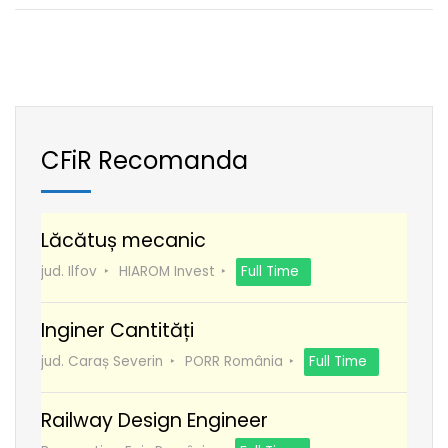
CFiR Recomanda
Lăcătuș mecanic
jud. Ilfov
HIAROM Invest
Full Time
Inginer Cantități
jud. Caraș Severin
PORR România
Full Time
Railway Design Engineer