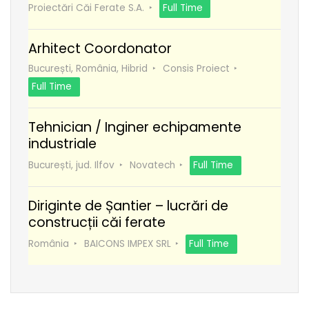
Proiectări Căi Ferate S.A.
Full Time
Arhitect Coordonator
București, România, Hibrid
Consis Proiect
Full Time
Tehnician / Inginer echipamente
industriale
București, jud. Ilfov
Novatech
Full Time
Diriginte de Șantier – lucrări de
construcții căi ferate
România
BAICONS IMPEX SRL
Full Time