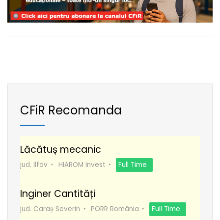
CFiR Recomanda
Lăcătuș mecanic
jud. Ilfov
HIAROM Invest
Full Time
Inginer Cantități
jud. Caraș Severin
PORR România
Full Time