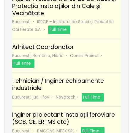
Protecția Instalațiilor din Cale și
Vecinătate
București
ISPCF – Institutul de Studii și Proiectări
Căi Ferate S.A.
Full Time
Arhitect Coordonator
București, România, Hibrid
Consis Proiect
Full Time
Tehnician / Inginer echipamente
industriale
București, jud. Ilfov
Novatech
Full Time
Inginer proiectant Instalații feroviare
(SCB, CE, ERTMS etc)
București
BAICONS IMPEX SRL
Full Time