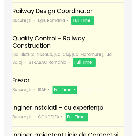
Railway Design Coordinator
București
Egis România
Full Time
Quality Control – Railway
Construction
jud. Bistrița-Năsăud, jud. Cluj, jud. Maramureș, jud.
Sălaj
STRABAG România
Full Time
Frezor
București
ISAF
Full Time
Recomanda
Inginer Instalații – cu experiență
București
CONCELEX
Full Time
Inginer Proiectant Linie de Contact și