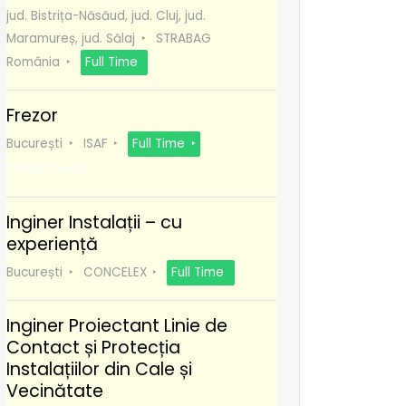
jud. Bistrița-Năsăud, jud. Cluj, jud.
Maramureș, jud. Sălaj
STRABAG
România
Full Time
Frezor
București
ISAF
Full Time
Recomanda
Inginer Instalații – cu
experiență
București
CONCELEX
Full Time
Inginer Proiectant Linie de
Contact și Protecția
Instalațiilor din Cale și
Vecinătate