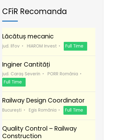
CFiR Recomanda
Lăcătuș mecanic
jud. Ilfov
HIAROM Invest
Full Time
Inginer Cantități
jud. Caraș Severin
PORR România
Full Time
Railway Design Coordinator
București
Egis România
Full Time
Quality Control – Railway
Construction