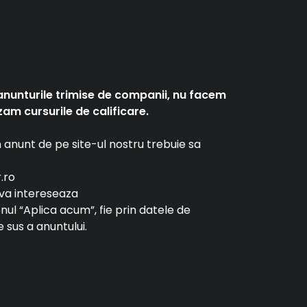
anunturile trimise de companii, nu facem
am cursurile de calificare.
un anunt de pe site-ul nostru trebuie sa
r.ro
e va intereseaza
tonul “Aplica acum”, fie prin datele de
 sus a anuntului.