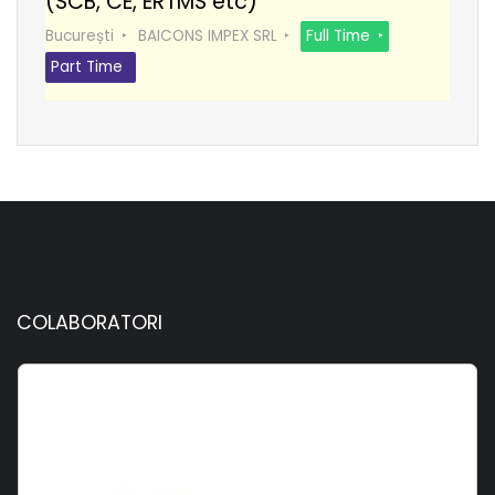
(SCB, CE, ERTMS etc)
București
BAICONS IMPEX SRL
Full Time
Part Time
COLABORATORI