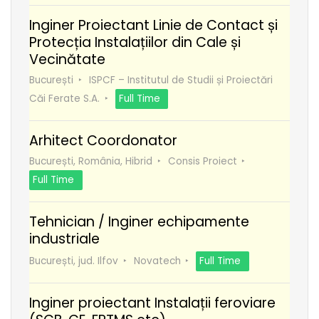
Inginer Proiectant Linie de Contact și
Protecția Instalațiilor din Cale și
Vecinătate
București
ISPCF – Institutul de Studii și Proiectări
Căi Ferate S.A.
Full Time
Arhitect Coordonator
București, România, Hibrid
Consis Proiect
Full Time
Tehnician / Inginer echipamente
industriale
București, jud. Ilfov
Novatech
Full Time
Inginer proiectant Instalații feroviare