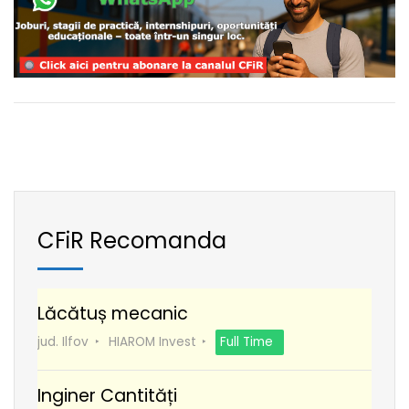
CFiR Recomanda
Lăcătuș mecanic
jud. Ilfov
HIAROM Invest
Full Time
Inginer Cantități