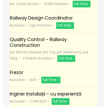
jud. Caraș Severin
PORR România
Full Time
Railway Design Coordinator
București
Egis România
Full Time
Quality Control – Railway
Construction
jud. Bistrița-Năsăud, jud. Cluj, jud. Maramureș, jud.
Sălaj
STRABAG România
Full Time
Frezor
București
ISAF
Full Time
Recomanda
Inginer Instalații – cu experiență
București
CONCELEX
Full Time