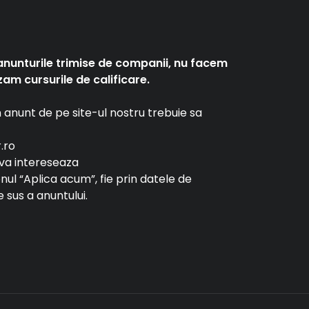
anunturile trimise de companii, nu facem
am cursurile de calificare.
un anunt de pe site-ul nostru trebuie sa
r.ro
e va intereseaza
tonul “Aplica acum”, fie prin datele de
 sus a anuntului.