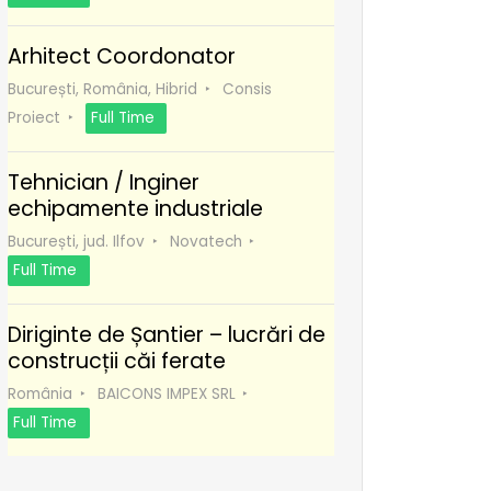
Arhitect Coordonator
București, România, Hibrid
Consis
Proiect
Full Time
Tehnician / Inginer
echipamente industriale
București, jud. Ilfov
Novatech
Full Time
Diriginte de Șantier – lucrări de
construcții căi ferate
România
BAICONS IMPEX SRL
Full Time