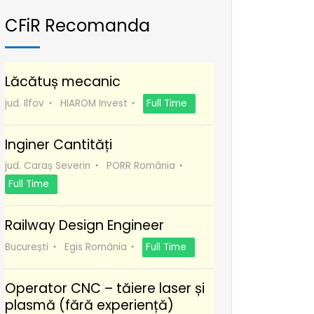
CFiR Recomanda
Lăcătuș mecanic
jud. Ilfov
HIAROM Invest
Full Time
Inginer Cantități
jud. Caraș Severin
PORR România
Full Time
Railway Design Engineer
București
Egis România
Full Time
Operator CNC – tăiere laser și
plasmă (fără experiență)