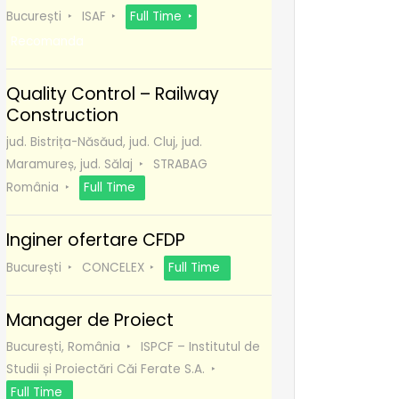
București
ISAF
Full Time
Recomanda
Quality Control – Railway
Construction
jud. Bistrița-Năsăud, jud. Cluj, jud.
Maramureș, jud. Sălaj
STRABAG
România
Full Time
Inginer ofertare CFDP
București
CONCELEX
Full Time
Manager de Proiect
București, România
ISPCF – Institutul de
Studii și Proiectări Căi Ferate S.A.
Full Time