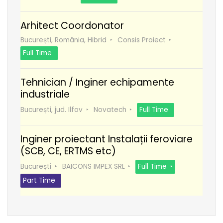
Arhitect Coordonator
București, România, Hibrid
Consis Proiect
Full Time
Tehnician / Inginer echipamente
industriale
București, jud. Ilfov
Novatech
Full Time
Inginer proiectant Instalații feroviare
(SCB, CE, ERTMS etc)
București
BAICONS IMPEX SRL
Full Time
Part Time