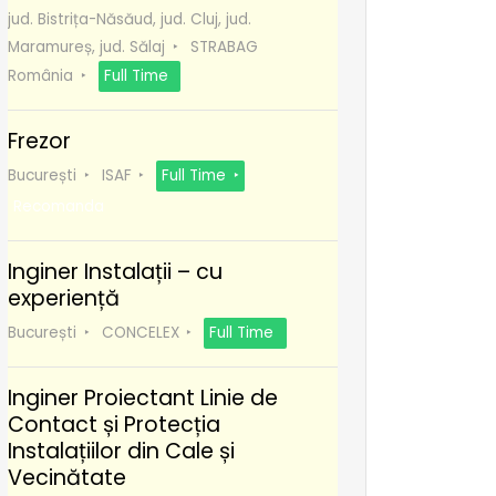
jud. Bistrița-Năsăud, jud. Cluj, jud.
Maramureș, jud. Sălaj
STRABAG
România
Full Time
Frezor
București
ISAF
Full Time
Recomanda
Inginer Instalații – cu
experiență
București
CONCELEX
Full Time
Inginer Proiectant Linie de
Contact și Protecția
Instalațiilor din Cale și
Vecinătate