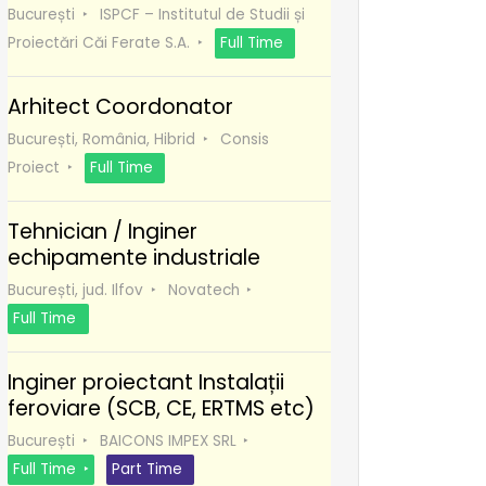
București
ISPCF – Institutul de Studii și
Proiectări Căi Ferate S.A.
Full Time
Arhitect Coordonator
București, România, Hibrid
Consis
Proiect
Full Time
Tehnician / Inginer
echipamente industriale
București, jud. Ilfov
Novatech
Full Time
Inginer proiectant Instalații
feroviare (SCB, CE, ERTMS etc)
București
BAICONS IMPEX SRL
Full Time
Part Time