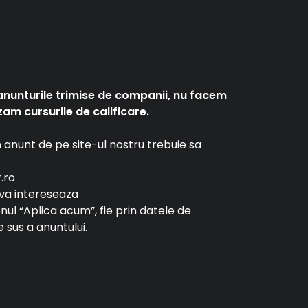
anunturile trimise de companii, nu facem
am cursurile de calificare.
un anunt de pe site-ul nostru trebuie sa
r.ro
e va intereseaza
tonul “Aplica acum”, fie prin datele de
 sus a anuntului.