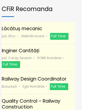
CFiR Recomanda
Lăcătuș mecanic
jud. Ilfov
HIAROM Invest
Full Time
Inginer Cantități
jud. Caraș Severin
PORR România
Full Time
Railway Design Coordinator
București
Egis România
Full Time
Quality Control – Railway
Construction