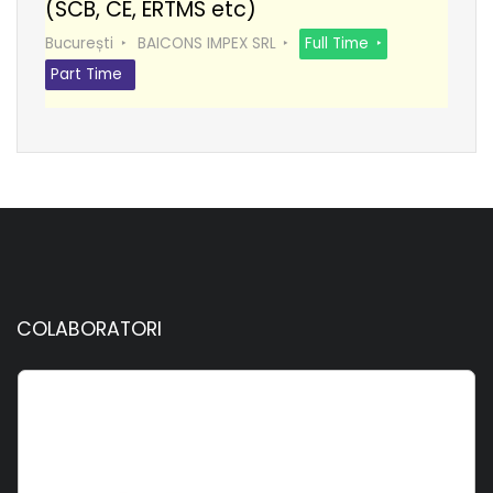
(SCB, CE, ERTMS etc)
București
BAICONS IMPEX SRL
Full Time
Part Time
COLABORATORI