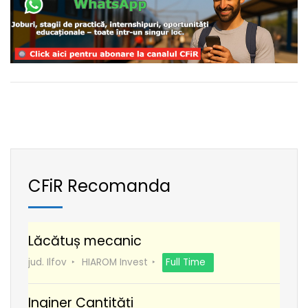
CFiR Recomanda
Lăcătuș mecanic
jud. Ilfov
HIAROM Invest
Full Time
Inginer Cantități