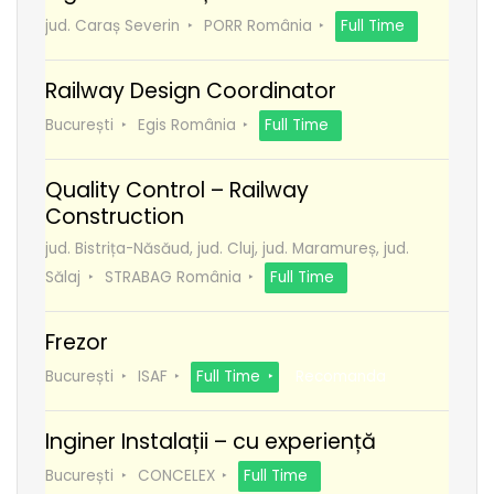
jud. Caraș Severin
PORR România
Full Time
Railway Design Coordinator
București
Egis România
Full Time
Quality Control – Railway
Construction
jud. Bistrița-Năsăud, jud. Cluj, jud. Maramureș, jud.
Sălaj
STRABAG România
Full Time
Frezor
București
ISAF
Full Time
Recomanda
Inginer Instalații – cu experiență
București
CONCELEX
Full Time