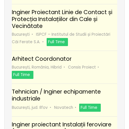
Inginer Proiectant Linie de Contact și
Protecția Instalațiilor din Cale și
Vecinătate
București
ISPCF – Institutul de Studii și Proiectări
Căi Ferate S.A.
Full Time
Arhitect Coordonator
București, România, Hibrid
Consis Proiect
Full Time
Tehnician / Inginer echipamente
industriale
București, jud. Ilfov
Novatech
Full Time
Inginer proiectant Instalații feroviare