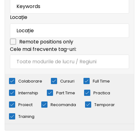
Locație
Remote positions only
Cele mai frecvente tag-uri:
Colaborare
Cursuri
Full Time
Internship
Part Time
Practica
Proiect
Recomanda
Temporar
Training