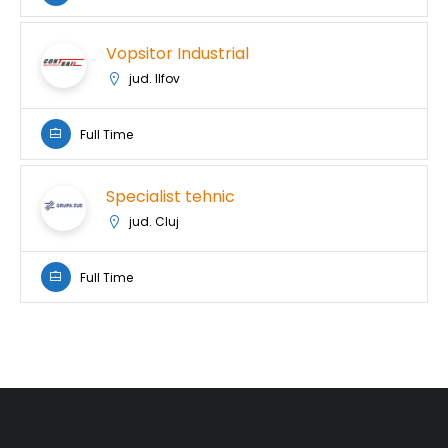
Vopsitor Industrial
jud. Ilfov
Full Time
Specialist tehnic
jud. Cluj
Full Time