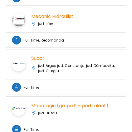
Mecanic Hidraulist
jud. Ilfov
Full Time, Recomanda
Sudor
jud. Argeș, jud. Constanța, jud. Dâmbovița,
jud. Giurgiu
Full Time
Macaragiu (grupa E – pod rulant)
jud. Buzău
Full Time