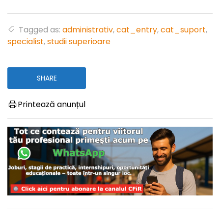
Tagged as:
administrativ
,
cat_entry
,
cat_suport
,
specialist
,
studii superioare
SHARE
Printează anunțul