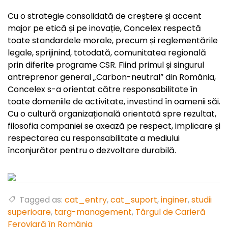
Cu o strategie consolidată de creștere și accent
major pe etică și pe inovație, Concelex respectă
toate standardele morale, precum și reglementările
legale, sprijinind, totodată, comunitatea regională
prin diferite programe CSR. Fiind primul și singurul
antreprenor general „Carbon-neutral” din România,
Concelex s-a orientat către responsabilitate în
toate domeniile de activitate, investind în oamenii săi.
Cu o cultură organizațională orientată spre rezultat,
filosofia companiei se axează pe respect, implicare și
respectarea cu responsabilitate a mediului
înconjurător pentru o dezvoltare durabilă.
Tagged as:
cat_entry
,
cat_suport
,
inginer
,
studii
superioare
,
targ-management
,
Târgul de Carieră
Feroviară în România