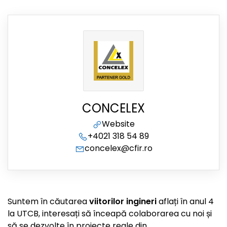
CONCELEX
Website
+4021 318 54 89
concelex@cfir.ro
Suntem în căutarea
viitorilor ingineri
aflați în anul 4
la UTCB, interesați să înceapă colaborarea cu noi și
să se dezvolte în proiecte reale din