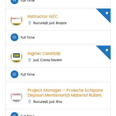
Full Time
Instructor M/C
București, jud. Brașov
Full Time
Inginer Cantități
jud. Caraș Severin
Full Time
Project Manager – Proiecte Echipare
Depouri Mentenanță Material Rulant
București, jud. Ilfov