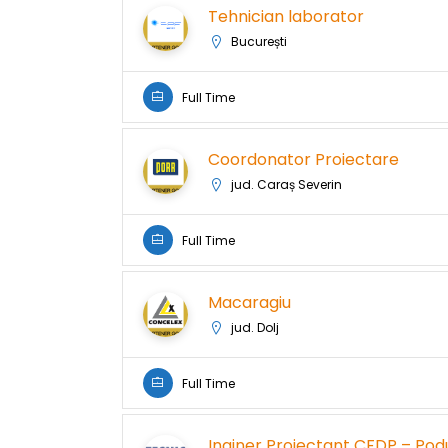
Tehnician laborator
București
Full Time
Coordonator Proiectare
jud. Caraș Severin
Full Time
Macaragiu
jud. Dolj
Full Time
Inginer Proiectant CFDP – Podu