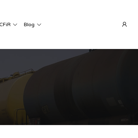
 CFiR
Blog