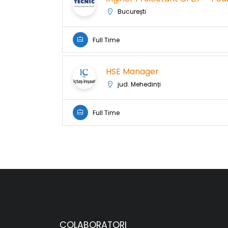
București
Full Time
HSE Manager
jud. Mehedinți
Full Time
COLABORATORI