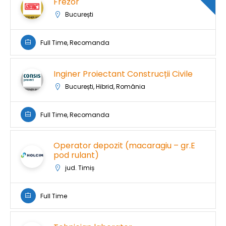
Frezor
București
Full Time, Recomanda
Inginer Proiectant Construcții Civile
București, Hibrid, România
Full Time, Recomanda
Operator depozit (macaragiu – gr.E
pod rulant)
jud. Timiș
Full Time