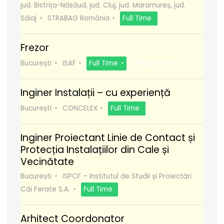
jud. Bistrița-Năsăud, jud. Cluj, jud. Maramureș, jud.
Sălaj
STRABAG România
Full Time
Frezor
București
ISAF
Full Time
Recomanda
Inginer Instalații – cu experiență
București
CONCELEX
Full Time
Inginer Proiectant Linie de Contact și
Protecția Instalațiilor din Cale și
Vecinătate
București
ISPCF – Institutul de Studii și Proiectări
Căi Ferate S.A.
Full Time
Arhitect Coordonator