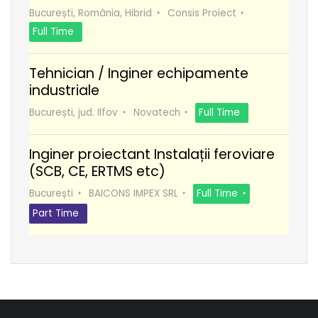
București, România, Hibrid
Consis Proiect
Full Time
Tehnician / Inginer echipamente
industriale
București, jud. Ilfov
Novatech
Full Time
Inginer proiectant Instalații feroviare
(SCB, CE, ERTMS etc)
București
BAICONS IMPEX SRL
Full Time
Part Time