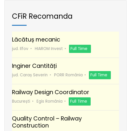
CFiR Recomanda
Lăcătuș mecanic
jud. Ilfov
HIAROM Invest
Full Time
Inginer Cantități
jud. Caraș Severin
PORR România
Full Time
Railway Design Coordinator
București
Egis România
Full Time
Quality Control – Railway
Construction