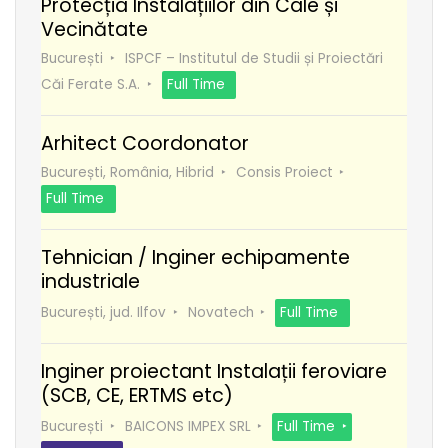
Protecția Instalațiilor din Cale și
Vecinătate
București
ISPCF – Institutul de Studii și Proiectări
Căi Ferate S.A.
Full Time
Arhitect Coordonator
București, România, Hibrid
Consis Proiect
Full Time
Tehnician / Inginer echipamente
industriale
București, jud. Ilfov
Novatech
Full Time
Inginer proiectant Instalații feroviare
(SCB, CE, ERTMS etc)
București
BAICONS IMPEX SRL
Full Time