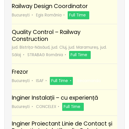
Railway Design Coordinator
București
Egis România
Full Time
Quality Control – Railway
Construction
jud. Bistrița-Năsăud, jud. Cluj, jud. Maramureș, jud.
Sălaj
STRABAG România
Full Time
Frezor
București
ISAF
Full Time
Recomanda
Inginer Instalații – cu experiență
București
CONCELEX
Full Time
Inginer Proiectant Linie de Contact și