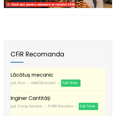
CFiR Recomanda
Lăcătuș mecanic
jud. Ilfov
HIAROM Invest
Full Time
Inginer Cantități
jud. Caraș Severin
PORR România
Full Time