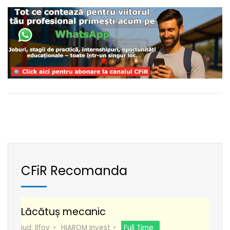
CFiR Recomanda
Lăcătuș mecanic
jud. Ilfov
HIAROM Invest
Full Time