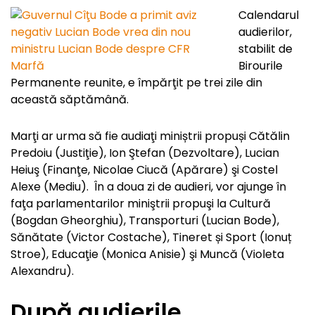
Calendarul
audierilor,
stabilit de
Birourile
Permanente reunite, e împărţit pe trei zile din
această săptămână.
Marţi ar urma să fie audiaţi miniștrii propuși Cătălin
Predoiu (Justiţie), Ion Ştefan (Dezvoltare), Lucian
Heiuş (Finanţe, Nicolae Ciucă (Apărare) şi Costel
Alexe (Mediu). În a doua zi de audieri, vor ajunge în
faţa parlamentarilor miniştrii propuşi la Cultură
(Bogdan Gheorghiu), Transporturi (Lucian Bode),
Sănătate (Victor Costache), Tineret și Sport (Ionuț
Stroe), Educaţie (Monica Anisie) şi Muncă (Violeta
Alexandru).
După audierile