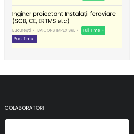
Inginer proiectant Instalații feroviare
(SCB, CE, ERTMS etc)
București
BAICONS IMPEX SRL
Full Time
Part Time
COLABORATORI