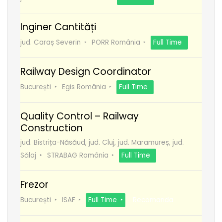
Inginer Cantități
jud. Caraș Severin
PORR România
Full Time
Railway Design Coordinator
București
Egis România
Full Time
Quality Control – Railway
Construction
jud. Bistrița-Năsăud, jud. Cluj, jud. Maramureș, jud.
Sălaj
STRABAG România
Full Time
Frezor
București
ISAF
Full Time
Recomanda