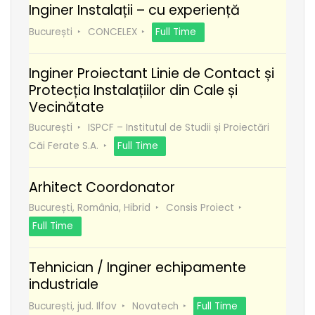
Inginer Instalații – cu experiență
București
CONCELEX
Full Time
Inginer Proiectant Linie de Contact și
Protecția Instalațiilor din Cale și
Vecinătate
București
ISPCF – Institutul de Studii și Proiectări
Căi Ferate S.A.
Full Time
Arhitect Coordonator
București, România, Hibrid
Consis Proiect
Full Time
Tehnician / Inginer echipamente
industriale
București, jud. Ilfov
Novatech
Full Time