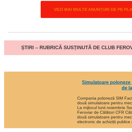
VEZI MAI MULTE ANUNȚURI DE PE PL
ȘTIRI – RUBRICĂ SUSȚINUTĂ DE CLUB FERO
Simulatoare poloneze 
de l
Compania poloneză SIM Factor 
două simulatoare pentru meca
La mijlocul lunii noiembrie S
Feroviar de Călători CFR Călă
două simulatoare pentru meca
electronic de achiziții publice