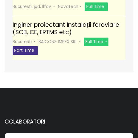
București, jud. Ilfov
Novatech
Full Time
Inginer proiectant Instalații feroviare
(SCB, CE, ERTMS etc)
București
BAICONS IMPEX SRL
Full Time
Part Time
COLABORATORI