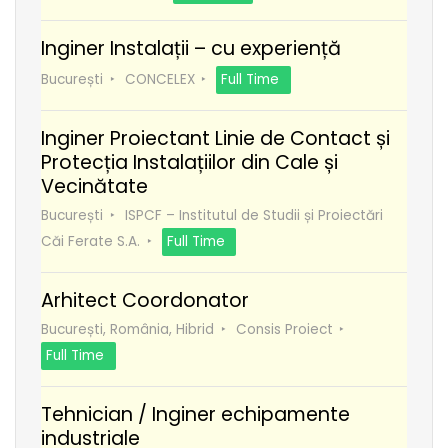
Inginer Instalații – cu experiență
București
CONCELEX
Full Time
Inginer Proiectant Linie de Contact și
Protecția Instalațiilor din Cale și
Vecinătate
București
ISPCF – Institutul de Studii și Proiectări
Căi Ferate S.A.
Full Time
Arhitect Coordonator
București, România, Hibrid
Consis Proiect
Full Time
Tehnician / Inginer echipamente
industriale