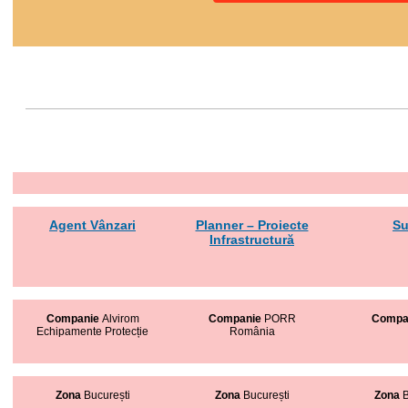
Agent Vânzari
Planner – Proiecte
Su
Infrastructură
Companie
Alvirom
Companie
PORR
Compa
Echipamente Protecție
România
Zona
București
Zona
București
Zona
B