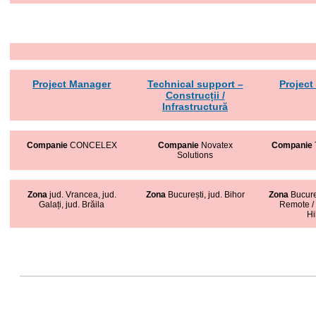
Project Manager
Technical support –
Project
Construcții /
Infrastructură
Companie
CONCELEX
Companie
Novatex
Companie
Solutions
Zona
jud. Vrancea, jud.
Zona
București, jud. Bihor
Zona
Bucure
Galați, jud. Brăila
Remote /
Hi