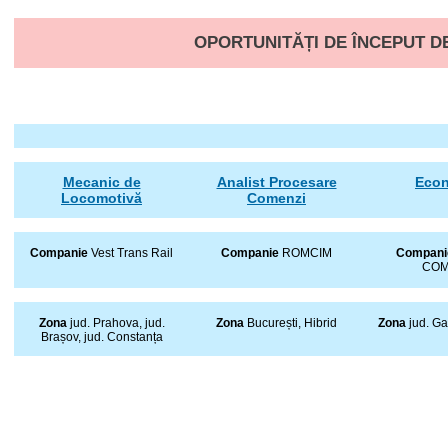
OPORTUNITĂȚI DE ÎNCEPUT D
Mecanic de
Analist Procesare
Econ
Locomotivă
Comenzi
Companie
Vest Trans Rail
Companie
ROMCIM
Compan
COM
Zona
jud. Prahova, jud.
Zona
București, Hibrid
Zona
jud. Gal
Brașov, jud. Constanța