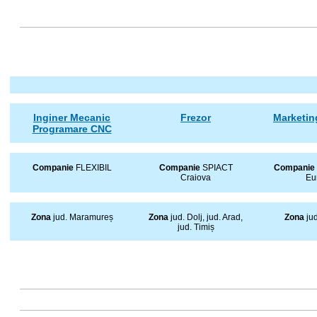
Inginer Mecanic
Frezor
Marketin
Programare CNC
Companie
FLEXIBIL
Companie
SPIACT
Companie
Craiova
Eu
Zona
jud. Maramureș
Zona
jud. Dolj, jud. Arad,
Zona
ju
jud. Timiș