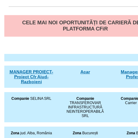
CELE MAI NOI OPORTUNITĂȚI DE CARIERĂ D
PLATFORMA CFiR
MANAGER PROIECT-
Acar
Manager
Proiect Cfr Aiud-
Profe
Razboieni
Companie
SELINA SRL
Companie
Compani
TRANSFEROVIAR
Carrie
INFRASTRUCTURĂ
NEINTEROPERABILĂ
SRL
Zona
jud. Alba, România
Zona
București
Zona
B