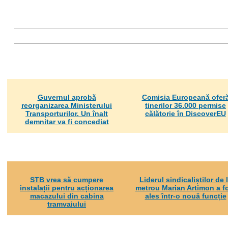
Guvernul aprobă
Comisia Europeană ofer
reorganizarea Ministerului
tinerilor 36.000 permise
Transporturilor. Un înalt
călătorie în DiscoverEU
demnitar va fi concediat
STB vrea să cumpere
Liderul sindicaliștilor de 
instalații pentru acționarea
metrou Marian Artimon a f
macazului din cabina
ales într-o nouă funcție
tramvaiului