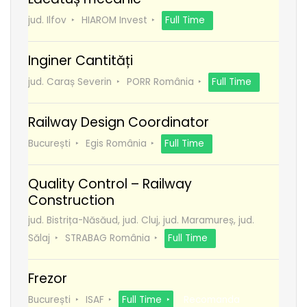
jud. Ilfov
HIAROM Invest
Full Time
Inginer Cantități
jud. Caraș Severin
PORR România
Full Time
Railway Design Coordinator
București
Egis România
Full Time
Quality Control – Railway
Construction
jud. Bistrița-Năsăud, jud. Cluj, jud. Maramureș, jud.
Sălaj
STRABAG România
Full Time
Frezor
București
ISAF
Full Time
Recomanda