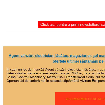
Click aici pentru a primi newsletterul
Agent vânzări, electrician, lăcătuș, magazioner, șef ma
ofertele ultimei săptămâni pe
Îți cauți un loc de muncă? Agent vânzări, electrician, lăcătuș, mag
câteva dintre ofertele ultimei săptămâni pe CFiR.ro, care vin de
Selina, Contrail Machinery, Metroul sau Transferoviar Grup. Nu rata 
Oportunități de carieră noi în această săptămână Alvirom Echipa
VEZI MAI MULTE DETALI